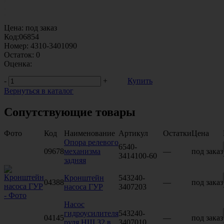
Цена:
под заказ
Код:
06854
Номер:
4310-3401090
Остаток:
0
Оценка:
-
+
Купить
Вернуться в каталог
Сопутствующие товары
Фото
Код
Наименование
Артикул
Остатки
Цена
Опора релевого
6540-
09678
механизма
—
под заказ
3414100-60
задняя
Кронштейн
543240-
04388
—
под заказ
насоса ГУР
3407203
Насос
гидроусилителя
543240-
04145
—
под заказ
руля НШ 32 в
3407010