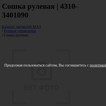
Сошка рулевая | 4310-
3401090
Каталог запчастей МАЗ
/
Рулевое управление
/
Сошка рулевая
Продолжая пользоваться сайтом, Вы соглашаетесь с
политикой