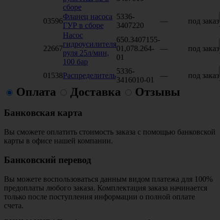
сборе
Фланец насоса
5336-
03596
—
под заказ
ГУР в сборе
3407220
Насос
650.3407155-
гидроусилителя
22667
01,078.264-
—
под заказ
руля 25л/мин,
01
100 бар
5336-
01538
Распределитель
—
под заказ
3416010-01
Оплата
Доставка
Отзывы
Банковская карта
Вы сможете оплатить стоимость заказа с помощью банковской
карты в офисе нашей компании.
Банковский перевод
Вы можете воспользоваться данным видом платежа для 100%
предоплаты любого заказа. Комплектация заказа начинается
только после поступления информации о полной оплате
счета.