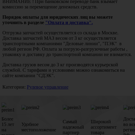
ВНИМАНИЕ ! При банковском переводе банк взымает
комиссию за перемещение денежных средств.
Порядок оплаты для юридических лиц вы можете
уточнить в разделе
"Оплата и доставка".
Отгрузка запчастей осуществляется со склада в Москве.
Доставка запчастей МАЗ весом от 3 кг осуществляется
транспортными компаниями "Деловые линии", "ПЭК" в
любой регион РФ. Оплата за погрузо-разгрузочные работы ,
упаковку и доставку до транспортной компании не взимается.
Доставка грузов весом до 3 кг производятся курьерской
службой. С тарифами и условиями можно ознакомиться на
сайте компании "СДЭК".
Категории:
Рулевое управление
Более
Дост
Самый
Широкий
15 лет
Удобное
во вс
надежный
ассортимент
на
местоположение
реги
партнер
товара