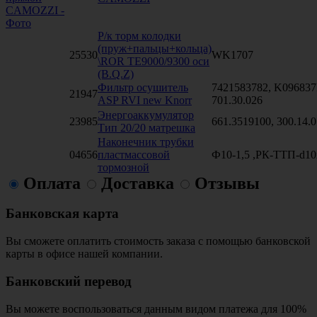
Р/к торм колодки
(пруж+пальцы+кольца)
25530
WK1707
\ROR TE9000/9300 оси
(B.Q.Z)
Фильтр осушитель
7421583782, K096837
21947
ASP RVI new Knorr
701.30.026
Энергоаккумулятор
23985
661.3519100, 300.14.
Тип 20/20 матрешка
Наконечник трубки
04656
пластмассовой
Ф10-1,5 ,РК-ТТП-d10
тормозной
Оплата
Доставка
Отзывы
Банковская карта
Вы сможете оплатить стоимость заказа с помощью банковской
карты в офисе нашей компании.
Банковский перевод
Вы можете воспользоваться данным видом платежа для 100%