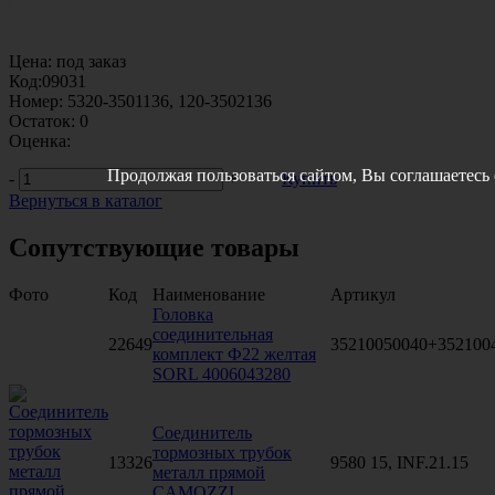
Цена:
под заказ
Код:
09031
Номер:
5320-3501136, 120-3502136
Остаток:
0
Оценка:
Продолжая пользоваться сайтом, Вы соглашаетесь
-
+
Купить
Вернуться в каталог
Сопутствующие товары
Фото
Код
Наименование
Артикул
Головка
соединительная
22649
35210050040+352100
комплект Ф22 желтая
SORL 4006043280
Соединитель
тормозных трубок
13326
9580 15, INF.21.15
металл прямой
CAMOZZI