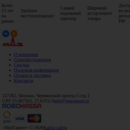
Более
Дост
Самый
Широкий
15 лет
Удобное
во вс
надежный
ассортимент
на
местоположение
реги
партнер
товара
рынке
РФ
О компании
Спецпредложения
Скидки
Полезная информация
Оплата и доставка
Контакты
+7 (499)
476-82-09
+7 (495)
740-26-16
+7 (495)
972-32-70
127282, Москва, Чермянский проезд 5 стр.3
GPS 55.887503, 37.633113
info@mazgarant.ru
«МазГарант» © 2026
Карта сайта