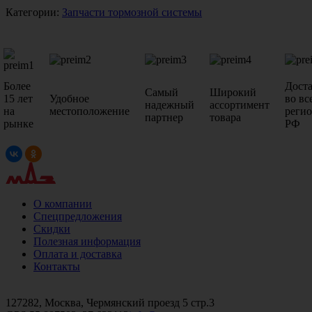
Категории:
Запчасти тормозной системы
Более
Дост
Самый
Широкий
15 лет
Удобное
во вс
надежный
ассортимент
на
местоположение
реги
партнер
товара
рынке
РФ
О компании
Спецпредложения
Скидки
Полезная информация
Оплата и доставка
Контакты
+7 (499)
476-82-09
+7 (495)
740-26-16
+7 (495)
972-32-70
127282, Москва, Чермянский проезд 5 стр.3