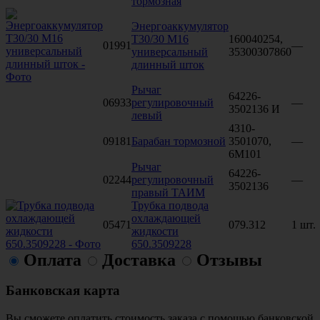
тормозная
Энергоаккумулятор
Т30/30 М16
160040254,
01991
—
универсальный
35300307860
длинный шток
Рычаг
64226-
06933
регулировочный
—
3502136 И
левый
4310-
09181
Барабан тормозной
3501070,
—
6M101
Рычаг
64226-
02244
регулировочный
—
3502136
правый ТАИМ
Трубка подвода
охлаждающей
05471
079.312
1 шт.
жидкости
650.3509228
Оплата
Доставка
Отзывы
Банковская карта
Вы сможете оплатить стоимость заказа с помощью банковской