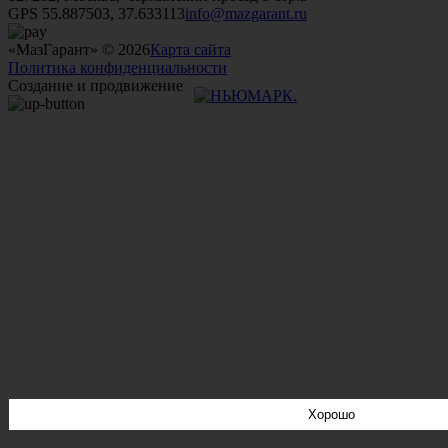
GPS 55.887503, 37.633113
info@mazgarant.ru
«МазГарант» © 2026
Карта сайта
Политика конфиденциальности
Создание и продвижение
Хорошо