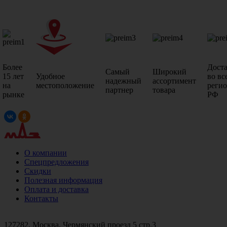
Более
Дост
Самый
Широкий
15 лет
Удобное
во вс
надежный
ассортимент
на
местоположение
реги
партнер
товара
рынке
РФ
О компании
Спецпредложения
Скидки
Полезная информация
Оплата и доставка
Контакты
+7 (499)
476-82-09
+7 (495)
740-26-16
+7 (495)
972-32-70
127282, Москва, Чермянский проезд 5 стр.3