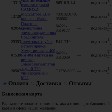
уплотнительным
13313
S6510 5-1/4
—
под заказ
кольцом прямой
+
-
CAMOZZI
Модулятора EBS
4801020140,
13720
—
под заказ
прицепа Wabco
056662
+
-
Пластина
64221-
02056
кронштейна
—
под заказ
3519177
+
-
энергоаккумулятора
Соединитель
25353
тормозных трубок
E411T10
—
под заказ
+
-
металл прямой
Хомут ресивера 400
64221-
07539
мм 40л 4 штуки на
—
под заказ
3513039
+
-
ресивер
Энергоаккумулятор
задний Т30
20507
T1338-6003
—
под заказ
универсальный
+
-
М22
Оплата
Доставка
Отзывы
Банковская карта
Вы сможете оплатить стоимость заказа с помощью банковской
карты в офисе нашей компании.