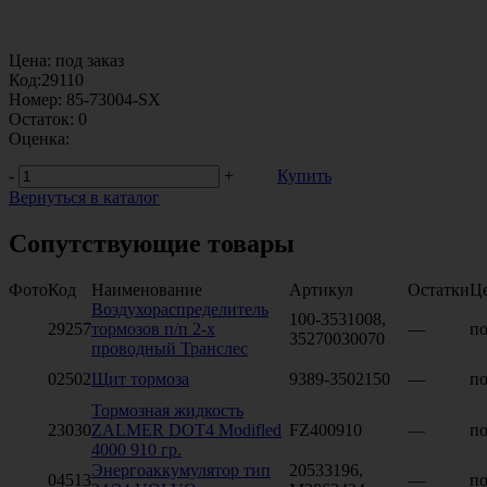
Цена:
под заказ
Код:
29110
Номер:
85-73004-SX
Остаток:
0
Оценка:
-
+
Купить
Вернуться в каталог
Сопутствующие товары
Фото
Код
Наименование
Артикул
Остатки
Ц
Воздухораспределитель
100-3531008,
29257
тормозов п/п 2-х
—
по
35270030070
проводный Транслес
02502
Щит тормоза
9389-3502150
—
по
Тормозная жидкость
23030
ZALMER DOT4 Modifled
FZ400910
—
по
4000 910 гр.
Энергоаккумулятор тип
20533196,
04513
—
по