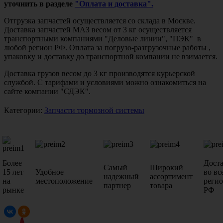
уточнить в разделе
"Оплата и доставка".
Отгрузка запчастей осуществляется со склада в Москве.
Доставка запчастей МАЗ весом от 3 кг осуществляется
транспортными компаниями "Деловые линии", "ПЭК" в
любой регион РФ. Оплата за погрузо-разгрузочные работы ,
упаковку и доставку до транспортной компании не взимается.
Доставка грузов весом до 3 кг производятся курьерской
службой. С тарифами и условиями можно ознакомиться на
сайте компании "СДЭК".
Категории:
Запчасти тормозной системы
Более
Дост
Самый
Широкий
15 лет
Удобное
во вс
надежный
ассортимент
на
местоположение
реги
партнер
товара
рынке
РФ