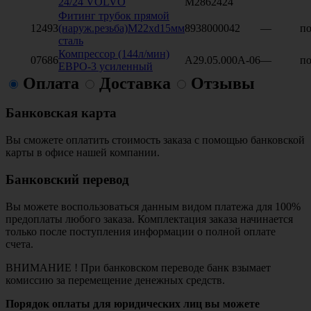
24/24 VOLVO
M2862424
Фитинг трубок прямой
12493
(наруж.резьба)M22хd15мм
8938000042
—
по
сталь
Компрессор (144л/мин)
07686
А29.05.000А-06
—
по
ЕВРО-3 усиленный
Оплата
Доставка
Отзывы
Банковская карта
Вы сможете оплатить стоимость заказа с помощью банковской
карты в офисе нашей компании.
Банковский перевод
Вы можете воспользоваться данным видом платежа для 100%
предоплаты любого заказа. Комплектация заказа начинается
только после поступления информации о полной оплате
счета.
ВНИМАНИЕ ! При банковском переводе банк взымает
комиссию за перемещение денежных средств.
Порядок оплаты для юридических лиц вы можете