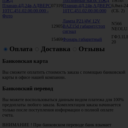
Топливный насос ПЖД
ТН10-
07319
Планар-4Д,24в,АДВЕРС
6,8мл-2
10ТС.451.02.00.00.000
(СБ. 2)
Лампа P21/4W 12V
N566
12905
BAZ15d габарит/стоп
NEOLU
сигнал
ГФ3.1L
15469
Фонарь габаритный
20
Оплата
Доставка
Отзывы
Банковская карта
Вы сможете оплатить стоимость заказа с помощью банковской
карты в офисе нашей компании.
Банковский перевод
Вы можете воспользоваться данным видом платежа для 100%
предоплаты любого заказа. Комплектация заказа начинается
только после поступления информации о полной оплате
счета.
ВНИМАНИЕ ! При банковском переводе банк взымает