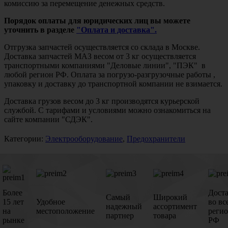
комиссию за перемещение денежных средств.
Порядок оплаты для юридических лиц вы можете
уточнить в разделе
"Оплата и доставка".
Отгрузка запчастей осуществляется со склада в Москве.
Доставка запчастей МАЗ весом от 3 кг осуществляется
транспортными компаниями "Деловые линии", "ПЭК" в
любой регион РФ. Оплата за погрузо-разгрузочные работы ,
упаковку и доставку до транспортной компании не взимается.
Доставка грузов весом до 3 кг производятся курьерской
службой. С тарифами и условиями можно ознакомиться на
сайте компании "СДЭК".
Категории:
Электрооборудование
,
Предохранители
Более
Дост
Самый
Широкий
15 лет
Удобное
во вс
надежный
ассортимент
на
местоположение
реги
партнер
товара
рынке
РФ