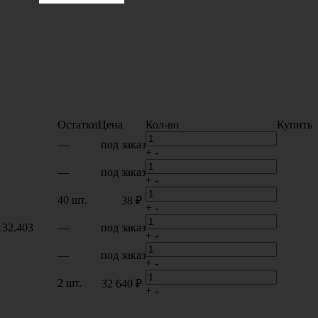
Остатки
Цена
Кол-во
Купить
—
под заказ
+
-
—
под заказ
+
-
40 шт.
38 ₽
+
-
132.403
—
под заказ
+
-
—
под заказ
+
-
2 шт.
32 640 ₽
+
-