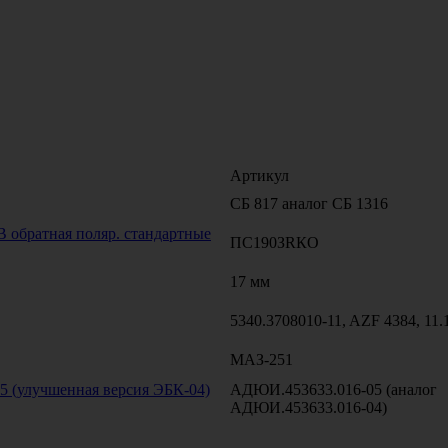
Артикул
СБ 817 аналог СБ 1316
 обратная поляр. стандартные
ПС190ЗRКО
17 мм
5340.3708010-11, AZF 4384, 11.
МАЗ-251
5 (улучшенная версия ЭБК-04)
АДЮИ.453633.016-05 (аналог
АДЮИ.453633.016-04)