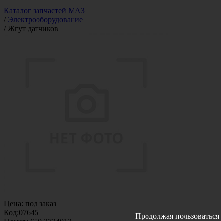
Каталог запчастей МАЗ
/
Электрооборудование
/
Жгут датчиков
Цена:
под заказ
Код:
07645
Продолжая пользоваться 