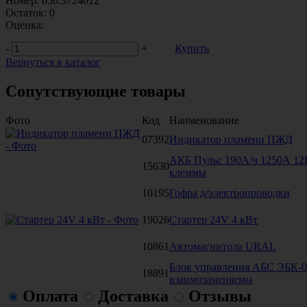
Номер:
650.3724012
Остаток:
0
Оценка:
-
+
Купить
Вернуться в каталог
Сопутствующие товары
Фото
Код
Наименование
07392
Индикатор пламени ПЖД
АКБ Пульс 190А/ч 1250А 12В
15630
клеммы
10195
Гофра д/электропроводки
19026
Стартер 24V 4 кВт
10861
Автомагнитола URAL
Блок управления АБС ЭБК-0
18891
взаимозаменяемы
Оплата
Доставка
Отзывы