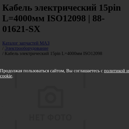
Кабель электрический 15pin
L=4000мм ISO12098 | 88-
01621-SX
Каталог запчастей МАЗ
/
Электрооборудование
/
Кабель электрический 15pin L=4000мм ISO12098
Продолжая пользоваться сайтом, Вы соглашаетесь с
политикой и
cookie
.