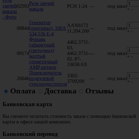
Реле свечей
02593
РСН 1-24
—
под заказ
накала
+
-
Генератор
AAN8172
08844
(оригинал), 100А
—
под заказ
11.204.260
+
-
534,536 Е-4
Фонарь
4462.3731-
габаритный
03,
(светодиод)
09174
4462.3731-
—
под заказ
желтый
+
-
02. 87-
герметичный
33658-SX
AMP штекер
Переключатель
3302-
26046
подрулевой
—
под заказ
3709200
+
-
стеклоочистителя
Оплата
Доставка
Отзывы
Банковская карта
Вы сможете оплатить стоимость заказа с помощью банковской
карты в офисе нашей компании.
Банковский перевод