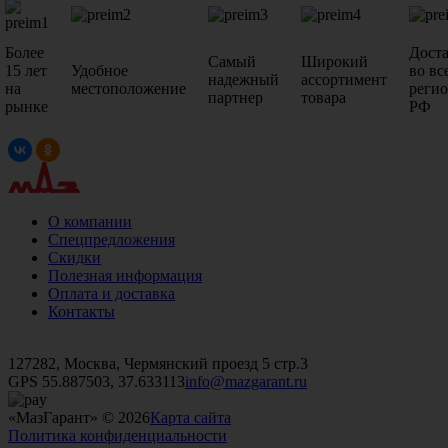
Более
Дост
Самый
Широкий
15 лет
Удобное
во вс
надежный
ассортимент
на
местоположение
реги
партнер
товара
рынке
РФ
О компании
Спецпредложения
Скидки
Полезная информация
Оплата и доставка
Контакты
+7 (499)
476-82-09
+7 (495)
740-26-16
+7 (495)
972-32-70
127282, Москва, Чермянский проезд 5 стр.3
GPS 55.887503, 37.633113
info@mazgarant.ru
«МазГарант» © 2026
Карта сайта
Политика конфиденциальности