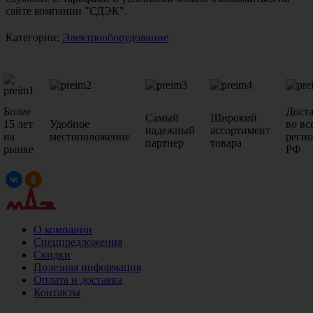
сайте компании "СДЭК".
Категории:
Электрооборудование
Более
Дост
Самый
Широкий
15 лет
Удобное
во вс
надежный
ассортимент
на
местоположение
реги
партнер
товара
рынке
РФ
О компании
Спецпредложения
Скидки
Полезная информация
Оплата и доставка
Контакты