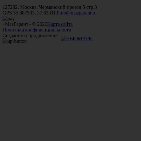
+7 (499)
476-82-09
+7 (495)
740-26-16
+7 (495)
972-32-70
127282, Москва, Чермянский проезд 5 стр.3
GPS 55.887503, 37.633113
info@mazgarant.ru
«МазГарант» © 2026
Карта сайта
Политика конфиденциальности
Создание и продвижение