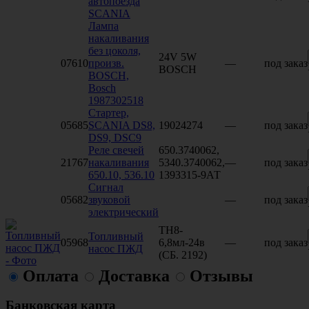
автопоезда
SCANIA
Лампа
накаливания
без цоколя,
24V 5W
07610
произв.
—
под заказ
BOSCH
BOSCH,
Bosch
1987302518
Стартер,
05685
SCANIA DS8,
19024274
—
под заказ
DS9, DSC9
Реле свечей
650.3740062,
21767
накаливания
5340.3740062,
—
под заказ
650.10, 536.10
1393315-9АТ
Сигнал
05682
звуковой
—
под заказ
электрический
ТН8-
Топливный
05968
6,8мл-24в
—
под заказ
насос ПЖД
(СБ. 2192)
Оплата
Доставка
Отзывы
Банковская карта