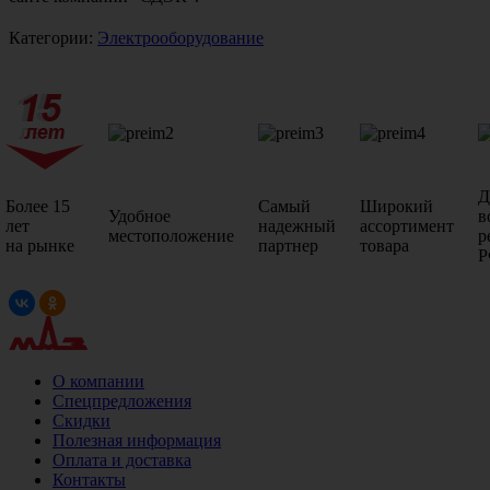
Категории:
Электрооборудование
Д
Более 15
Самый
Широкий
Удобное
в
лет
надежный
ассортимент
местоположение
р
на рынке
партнер
товара
Р
О компании
Спецпредложения
Скидки
Полезная информация
Оплата и доставка
Контакты