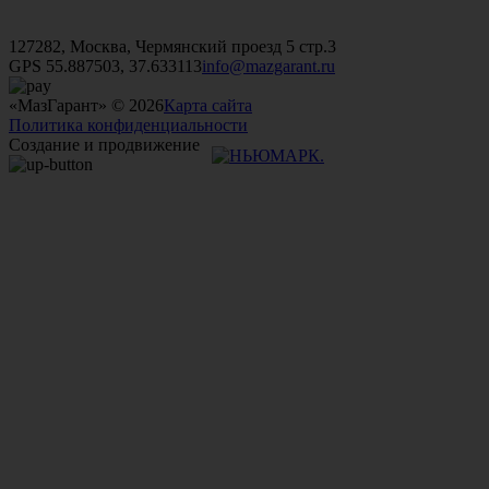
+7 (499)
476-82-09
+7 (495)
740-26-16
+7 (495)
972-32-70
127282, Москва, Чермянский проезд 5 стр.3
GPS 55.887503, 37.633113
info@mazgarant.ru
«МазГарант» © 2026
Карта сайта
Политика конфиденциальности
Создание и продвижение