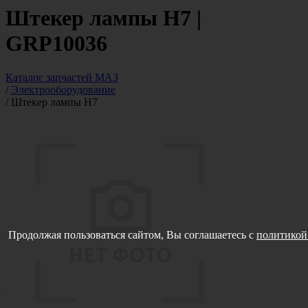
Штекер лампы H7 |
GRP10036
Каталог запчастей МАЗ
/
Электрооборудование
/
Штекер лампы H7
Продолжая пользоваться сайтом, Вы соглашаетесь с
политикой