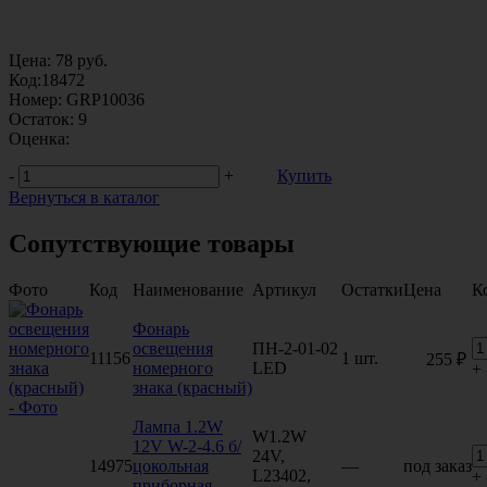
Цена:
78
руб.
Код:
18472
Номер:
GRP10036
Остаток:
9
Оценка:
-
+
Купить
Вернуться в каталог
Сопутствующие товары
Фото
Код
Наименование
Артикул
Остатки
Цена
К
Фонарь
освещения
ПН-2-01-02
11156
1 шт.
255 ₽
номерного
LED
+
знака (красный)
Лампа 1.2W
W1.2W
12V W-2-4.6 б/
24V,
14975
цокольная
—
под заказ
L23402,
+
приборная