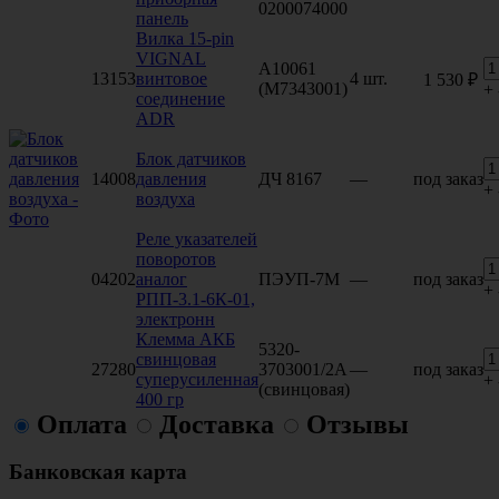
0200074000
панель
Вилка 15-pin
VIGNAL
A10061
13153
винтовое
4 шт.
1 530 ₽
(М7343001)
+
соединение
ADR
Блок датчиков
14008
давления
ДЧ 8167
—
под заказ
+
воздуха
Реле указателей
поворотов
04202
аналог
ПЭУП-7М
—
под заказ
+
РПП-3.1-6К-01,
электронн
Клемма АКБ
5320-
свинцовая
27280
3703001/2А
—
под заказ
суперусиленная
+
(свинцовая)
400 гр
Оплата
Доставка
Отзывы
Банковская карта