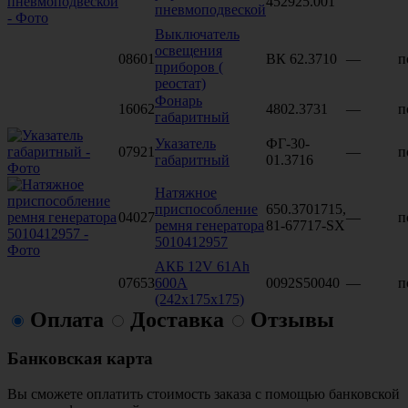
452925.001
пневмоподвеской
Выключатель
освещения
08601
ВК 62.3710
—
п
приборов (
реостат)
Фонарь
16062
4802.3731
—
п
габаритный
Указатель
ФГ-30-
07921
—
п
габаритный
01.3716
Натяжное
приспособление
650.3701715,
04027
—
п
ремня генератора
81-67717-SX
5010412957
АКБ 12V 61Аh
07653
600А
0092S50040
—
п
(242х175х175)
Оплата
Доставка
Отзывы
Банковская карта
Вы сможете оплатить стоимость заказа с помощью банковской