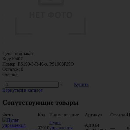
Цена:
под заказ
Код:
19407
Номер:
PS190-3-R-K-o, PS1903RKO
Остаток:
0
Оценка:
-
+
Купить
Вернуться в каталог
Сопутствующие товары
Фото
Код
Наименование
Артикул
Остатки
Ц
Пульт
АДЮИ
02010
управления
—
п