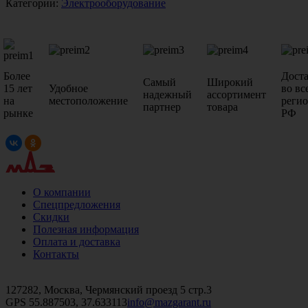
Категории:
Электрооборудование
Более
Дост
Самый
Широкий
15 лет
Удобное
во вс
надежный
ассортимент
на
местоположение
реги
партнер
товара
рынке
РФ
О компании
Спецпредложения
Скидки
Полезная информация
Оплата и доставка
Контакты
+7 (499)
476-82-09
+7 (495)
740-26-16
+7 (495)
972-32-70
127282, Москва, Чермянский проезд 5 стр.3
GPS 55.887503, 37.633113
info@mazgarant.ru