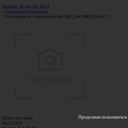
Каталог запчастей МАЗ
/
Электрооборудование
/
Электронасос подогревателя ПЖД для ПЖД16-01СТ
Продолжая пользоваться 
Цена:
под заказ
Код:
22432