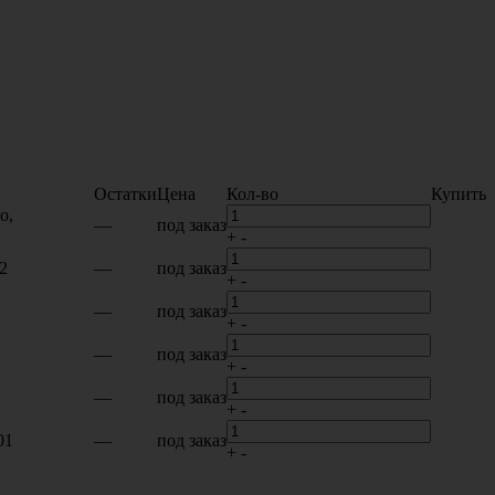
Остатки
Цена
Кол-во
Купить
o,
—
под заказ
+
-
2
—
под заказ
+
-
—
под заказ
+
-
—
под заказ
+
-
—
под заказ
+
-
01
—
под заказ
+
-