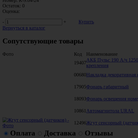
Номер:
К-9.04-24
Остаток:
0
Оценка:
-
+
Купить
Вернуться в каталог
Сопутствующие товары
Фото
Код
Наименование
АКБ Пульс 190 А/ч 1250
19407
крепления
00680
Накладка декоративная
17905
Фонарь габаритный
18093
Фонарь освещения номе
10861
Автомагнитола URAL
12496
Жгут сенсорный (датчи
Оплата
Доставка
Отзывы