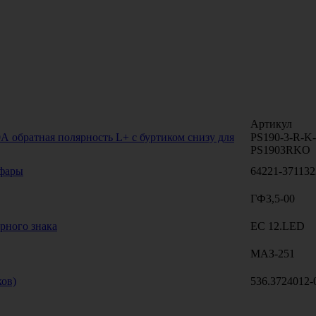
Артикул
А обратная полярность L+ с буртиком снизу для
PS190-3-R-K-
PS1903RKO
 фары
64221-371132
ГФ3,5-00
рного знака
ЕС 12.LED
МАЗ-251
ков)
536.3724012-