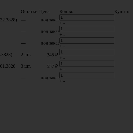
Остатки
Цена
Кол-во
Купить
422.3828)
—
под заказ
+
-
—
под заказ
+
-
—
под заказ
+
-
.3828)
2 шт.
345 ₽
+
-
01.3828
3 шт.
557 ₽
+
-
—
под заказ
+
-