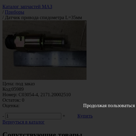
Каталог запчастей МАЗ
/
Приборы
/
Датчик привода спидометра L=35мм
Цена:
под заказ
Код:
05989
Номер:
С03054-4, 2171.20002510
Остаток:
0
Оценка:
Продолжая пользоваться 
-
+
Купить
Вернуться в каталог
Сопутствующие товары