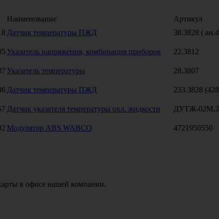
Наименование
Артикул
18
Датчик температуры ПЖД
38.3828 ( ан.
35
Указатель напряжения, комбинация приборов
22.3812
87
Указатель температуры
28.3807
36
Датчик температуры ПЖД
233.3828 (428
57
Датчик указателя температуры охл. жидкости
ДУТЖ-02М,3
92
Модулятор ABS WABCO
4721950550
карты в офисе нашей компании.