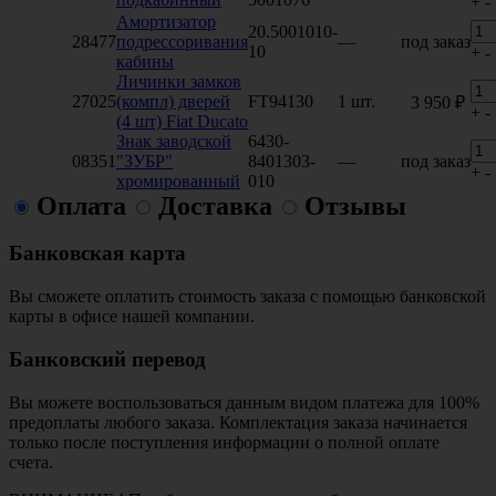
+
-
Амортизатор
20.5001010-
28477
подрессоривания
—
под заказ
10
+
-
кабины
Личинки замков
27025
(компл) дверей
FT94130
1 шт.
3 950 ₽
+
-
(4 шт) Fiat Ducato
Знак заводской
6430-
08351
"ЗУБР"
8401303-
—
под заказ
+
-
хромированный
010
Оплата
Доставка
Отзывы
Банковская карта
Вы сможете оплатить стоимость заказа с помощью банковской
карты в офисе нашей компании.
Банковский перевод
Вы можете воспользоваться данным видом платежа для 100%
предоплаты любого заказа. Комплектация заказа начинается
только после поступления информации о полной оплате
счета.