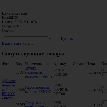
Цена:
под заказ
Код:
06263
Номер:
5320-5001076
Остаток:
0
Оценка:
-
+
Купить
Вернуться в каталог
Сопутствующие товары
Фото
Код
Наименование
Артикул
Остатки
Цена
Ко
Трубка
64302-
05587
механизма
—
под заказ
5009150
+
-
подъема кабины
5440-
Насос подъема
04356
5004010,
—
под заказ
кабины FENOX
+
-
PHC001
Амортизатор
5320-
06263
—
под заказ
подкабинный
5001076