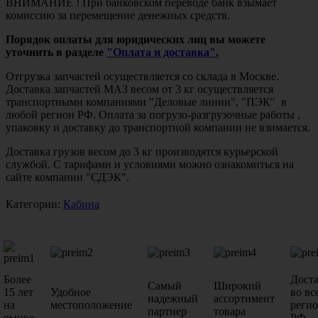
ВНИМАНИЕ ! При банковском переводе банк взымает
комиссию за перемещение денежных средств.
Порядок оплаты для юридических лиц вы можете
уточнить в разделе
"Оплата и доставка".
Отгрузка запчастей осуществляется со склада в Москве.
Доставка запчастей МАЗ весом от 3 кг осуществляется
транспортными компаниями "Деловые линии", "ПЭК" в
любой регион РФ. Оплата за погрузо-разгрузочные работы ,
упаковку и доставку до транспортной компании не взимается.
Доставка грузов весом до 3 кг производятся курьерской
службой. С тарифами и условиями можно ознакомиться на
сайте компании "СДЭК".
Категории:
Кабина
Более
Дост
Самый
Широкий
15 лет
Удобное
во вс
надежный
ассортимент
на
местоположение
реги
партнер
товара
рынке
РФ