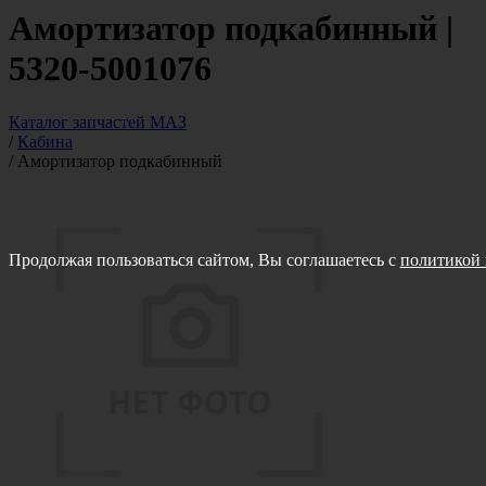
Амортизатор подкабинный |
5320-5001076
Каталог запчастей МАЗ
/
Кабина
/
Амортизатор подкабинный
Продолжая пользоваться сайтом, Вы соглашаетесь с
политикой 