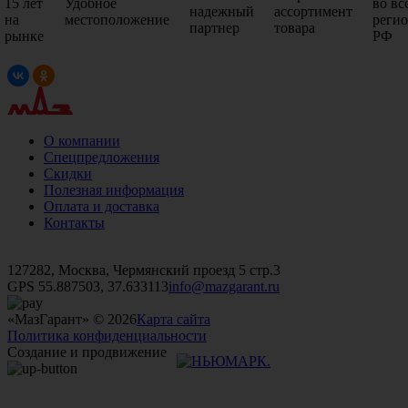
15 лет
Удобное
во вс
надежный
ассортимент
на
местоположение
реги
партнер
товара
рынке
РФ
О компании
Спецпредложения
Скидки
Полезная информация
Оплата и доставка
Контакты
+7 (499)
476-82-09
+7 (495)
740-26-16
+7 (495)
972-32-70
127282, Москва, Чермянский проезд 5 стр.3
GPS 55.887503, 37.633113
info@mazgarant.ru
«МазГарант» © 2026
Карта сайта
Политика конфиденциальности
Создание и продвижение