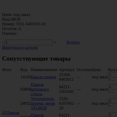
Цена:
под заказ
Код:
18638
Номер:
5551-5401010-10
Остаток:
0
Оценка:
-
+
Купить
Вернуться в каталог
Сопутствующие товары
Фото
Код
Наименование
Артикул
Остатки
Цена
Кол-
33104-
14145
Крыло правое
—
под заказ
8403012
+
-
Панель
64221-
03808
ветрового
—
под заказ
5301043
+
-
стекла
Уплотнитель
5320-
24932
проёма двери
6107062-
—
под заказ
+
-
УП-805Р
20
Панель
64221-