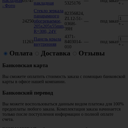
03747
—
под заказ
накладная
5325176
+
-
Стекло зеркала
82356824,
панарамного
ZL12-51-
24250
обогреваемое,
—
под заказ
036H-
+
-
205x205x55mm,
39H
R=300, 24V
4371-
Панель крыла
11263
8403014-
—
под заказ
внутренняя
+
-
010
Оплата
Доставка
Отзывы
Банковская карта
Вы сможете оплатить стоимость заказа с помощью банковской
карты в офисе нашей компании.
Банковский перевод
Вы можете воспользоваться данным видом платежа для 100%
предоплаты любого заказа. Комплектация заказа начинается
только после поступления информации о полной оплате
счета.