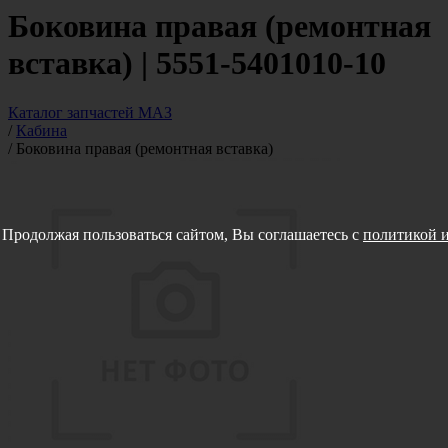
Боковина правая (ремонтная
вставка) | 5551-5401010-10
Каталог запчастей МАЗ
/
Кабина
/
Боковина правая (ремонтная вставка)
Продолжая пользоваться сайтом, Вы соглашаетесь с
политикой и