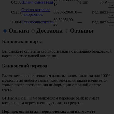
04358
Шланг омывателя
41 шт.
26 ₽
13
+
-
Стекло ветровое
09232
6620-5206010
—
под заказ
панорамное,
+
-
60.5205100-
11004
Стеклоочиститель
—
под заказ
20
+
-
Оплата
Доставка
Отзывы
Банковская карта
Вы сможете оплатить стоимость заказа с помощью банковской
карты в офисе нашей компании.
Банковский перевод
Вы можете воспользоваться данным видом платежа для 100%
предоплаты любого заказа. Комплектация заказа начинается
только после поступления информации о полной оплате
счета.
ВНИМАНИЕ ! При банковском переводе банк взымает
комиссию за перемещение денежных средств.
Порядок оплаты для юридических лиц вы можете