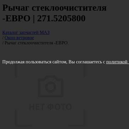
Рычаг стеклоочистителя
-ЕВРО | 271.5205800
Каталог запчастей МАЗ
/
Окно ветровое
/
Рычаг стеклоочистителя -ЕВРО
Продолжая пользоваться сайтом, Вы соглашаетесь с
политикой 