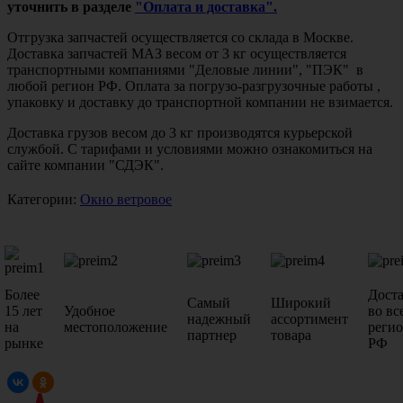
уточнить в разделе
"Оплата и доставка".
Отгрузка запчастей осуществляется со склада в Москве.
Доставка запчастей МАЗ весом от 3 кг осуществляется
транспортными компаниями "Деловые линии", "ПЭК" в
любой регион РФ. Оплата за погрузо-разгрузочные работы ,
упаковку и доставку до транспортной компании не взимается.
Доставка грузов весом до 3 кг производятся курьерской
службой. С тарифами и условиями можно ознакомиться на
сайте компании "СДЭК".
Категории:
Окно ветровое
Более
Дост
Самый
Широкий
15 лет
Удобное
во вс
надежный
ассортимент
на
местоположение
реги
партнер
товара
рынке
РФ