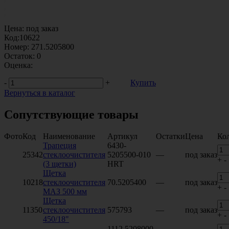
Цена:
под заказ
Код:
10622
Номер:
271.5205800
Остаток:
0
Оценка:
-
+
Купить
Вернуться в каталог
Сопутствующие товары
Фото
Код
Наименование
Артикул
Остатки
Цена
Ко
Трапеция
6430-
25342
стеклоочистителя
5205500-010
—
под заказ
+
-
(3 щетки)
HRT
Щетка
10218
стеклоочистителя
70.5205400
—
под заказ
+
-
МАЗ 500 мм
Щетка
11350
стеклоочистителя
575793
—
под заказ
+
-
450/18"
1112.5208000-