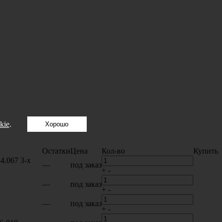
kie
.
Хорошо
Остатки
Цена
Кол-во
Купить
.067 3-х
—
под заказ
+
-
—
под заказ
+
-
—
под заказ
+
-