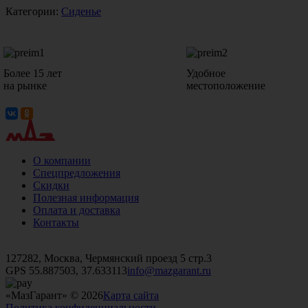
Категории:
Сиденье
Более 15 лет
Удобное
на рынке
местоположение
О компании
Спецпредложения
Скидки
Полезная информация
Оплата и доставка
Контакты
+7 (499)
476-82-09
+7 (495)
740-26-16
+7 (495)
972-32-70
127282, Москва, Чермянский проезд 5 стр.3
GPS 55.887503, 37.633113
info@mazgarant.ru
«МазГарант» © 2026
Карта сайта
Политика конфиденциальности