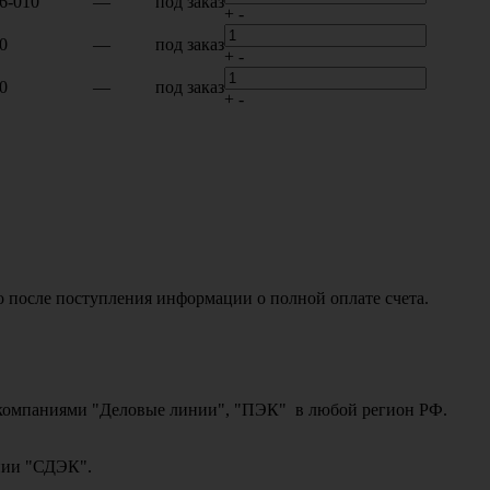
6-010
—
под заказ
+
-
0
—
под заказ
+
-
0
—
под заказ
+
-
о после поступления информации о полной оплате счета.
ми компаниями "Деловые линии", "ПЭК" в любой регион РФ.
ании "СДЭК".