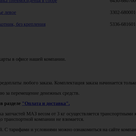
вка пневмосиденья в сборе
6430-680700
е левое
3302-680001
отник, без крепления
5336-681601
карты в офисе нашей компании.
едоплаты любого заказа. Комплектация заказа начинается тольк
ю за перемещение денежных средств.
в разделе
"Оплата и доставка".
авка запчастей МАЗ весом от 3 кг осуществляется транспортны
до транспортной компании не взимается.
бой. С тарифами и условиями можно ознакомиться на сайте комп