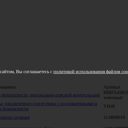
сайтом, Вы соглашаетесь с
политикой использования файлов coo
нование
Артикул
ИШГА458234
 безопасности диагонально-поясной водительский
точечный
е для вилочного погрузчика с подлокотниками и
YH40
 безопасности
изатор сидения
11.6809010