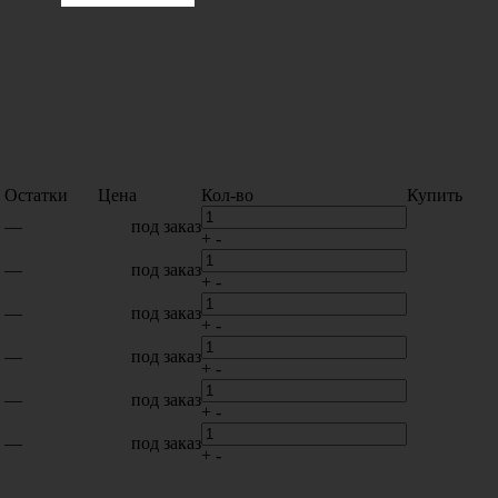
Остатки
Цена
Кол-во
Купить
—
под заказ
+
-
—
под заказ
+
-
—
под заказ
+
-
—
под заказ
+
-
—
под заказ
+
-
—
под заказ
+
-