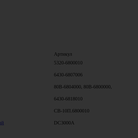
Артикул
5320-6800010
6430-6807006
80В-6804000, 80В-6800000,
6430-6818010
СВ-10П.6800010
ый
DC3000A