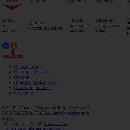
Д
Более 15
Самый
Широкий
Удобное
в
лет
надежный
ассортимент
местоположение
р
на рынке
партнер
товара
Р
О компании
Спецпредложения
Скидки
Полезная информация
Оплата и доставка
Контакты
+7 (499)
476-82-09
+7 (495)
740-26-16
+7 (495)
972-32-70
127282, Москва, Чермянский проезд 5 стр.3
GPS 55.887503, 37.633113
info@mazgarant.ru
«МазГарант» © 2026
Карта сайта
Политика конфиденциальности