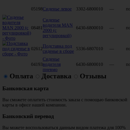
05198
Сиденье левое
3302-6800010
—
по
Сиденье
водителя MAN
08481
6430-6800010
—
по
2000 (с
регулировкой)
Подставка под
02612
5336-6807010
—
по
сиденье в сборе
Сиденье
04193
водителя
6430-6800010
—
по
пневмо
Оплата
Доставка
Отзывы
Банковская карта
Вы сможете оплатить стоимость заказа с помощью банковской
карты в офисе нашей компании.
Банковский перевод
Вы можете воспользоваться данным видом платежа для 100%