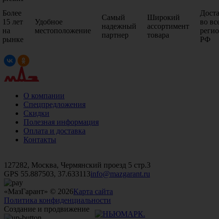
Более
Дост
Самый
Широкий
15 лет
Удобное
во вс
надежный
ассортимент
на
местоположение
реги
партнер
товара
рынке
РФ
О компании
Спецпредложения
Скидки
Полезная информация
Оплата и доставка
Контакты
+7 (499)
476-82-09
+7 (495)
740-26-16
+7 (495)
972-32-70
127282, Москва, Чермянский проезд 5 стр.3
GPS 55.887503, 37.633113
info@mazgarant.ru
«МазГарант» © 2026
Карта сайта
Политика конфиденциальности
Создание и продвижение