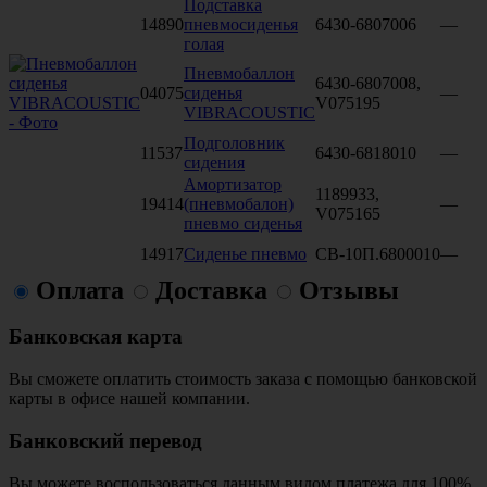
Подставка
14890
пневмосиденья
6430-6807006
—
голая
Пневмобаллон
6430-6807008,
04075
сиденья
—
V075195
VIBRACOUSTIC
Подголовник
11537
6430-6818010
—
сидения
Амортизатор
1189933,
19414
(пневмобалон)
—
V075165
пневмо сиденья
14917
Сиденье пневмо
СВ-10П.6800010
—
Оплата
Доставка
Отзывы
Банковская карта
Вы сможете оплатить стоимость заказа с помощью банковской
карты в офисе нашей компании.
Банковский перевод
Вы можете воспользоваться данным видом платежа для 100%