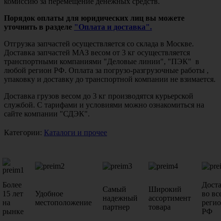
комиссию за перемещение денежных средств.
Порядок оплаты для юридических лиц вы можете
уточнить в разделе
"Оплата и доставка".
Отгрузка запчастей осуществляется со склада в Москве.
Доставка запчастей МАЗ весом от 3 кг осуществляется
транспортными компаниями "Деловые линии", "ПЭК" в
любой регион РФ. Оплата за погрузо-разгрузочные работы ,
упаковку и доставку до транспортной компании не взимается.
Доставка грузов весом до 3 кг производятся курьерской
службой. С тарифами и условиями можно ознакомиться на
сайте компании "СДЭК".
Категории:
Каталоги и прочее
Более
Дост
Самый
Широкий
15 лет
Удобное
во вс
надежный
ассортимент
на
местоположение
реги
партнер
товара
рынке
РФ