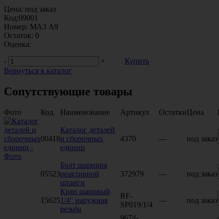
Цена:
под заказ
Код:
09001
Номер:
МАЗ А9
Остаток:
0
Оценка:
-
+
Купить
Вернуться в каталог
Сопутствующие товары
Фото
Код
Наименование
Артикул
Остатки
Цена
Каталог деталей
00418
и сборочных
4370
—
под заказ
единиц
Болт шарнира
05523
реактивной
372979
—
под заказ
штанги
Кран шаровый
RF-
15625
1/4" наружная
—
под заказ
SP019/1/4
резьба
9674-