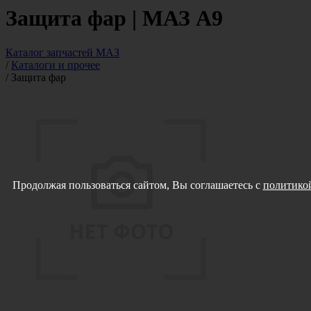
Защита фар | МАЗ А9
Каталог запчастей МАЗ
/
Каталоги и прочее
/
Защита фар
Продолжая пользоваться сайтом, Вы соглашаетесь с
политикой