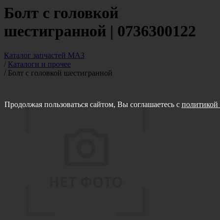
Болт с головкой
шестигранной | 0736300122
Каталог запчастей МАЗ
/
Каталоги и прочее
/
Болт с головкой шестигранной
Продолжая пользоваться сайтом, Вы соглашаетесь с
политикой 