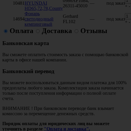
0986AF1084,
10481
HYUNDAI
—
под заказ
26311-45010
+
-
HD65,72,78,County
Фонарь
Gerhard
14694
светодиодный
—
под заказ
FL102
+
-
кемпинговый
Оплата
Доставка
Отзывы
Банковская карта
Вы сможете оплатить стоимость заказа с помощью банковской
карты в офисе нашей компании.
Банковский перевод
Вы можете воспользоваться данным видом платежа для 100%
предоплаты любого заказа. Комплектация заказа начинается
только после поступления информации о полной оплате
счета.
ВНИМАНИЕ ! При банковском переводе банк взымает
комиссию за перемещение денежных средств.
Порядок оплаты для юридических лиц вы можете
уточнить в разделе
"Оплата и доставка".