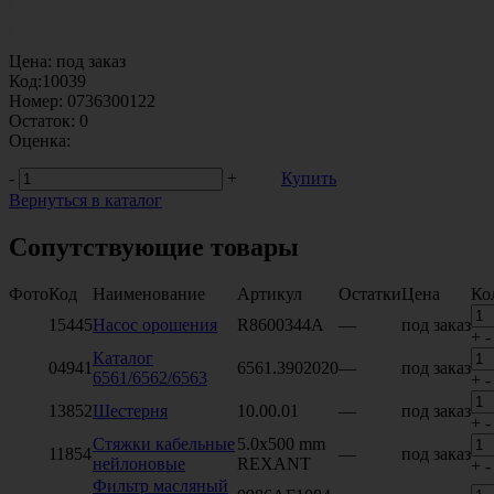
Цена:
под заказ
Код:
10039
Номер:
0736300122
Остаток:
0
Оценка:
-
+
Купить
Вернуться в каталог
Сопутствующие товары
Фото
Код
Наименование
Артикул
Остатки
Цена
Ко
15445
Насос орошения
R8600344A
—
под заказ
+
-
Каталог
04941
6561.3902020
—
под заказ
6561/6562/6563
+
-
13852
Шестерня
10.00.01
—
под заказ
+
-
Стяжки кабельные
5.0х500 mm
11854
—
под заказ
нейлоновые
REXANT
+
-
Фильтр масляный