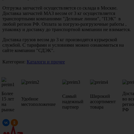
Отгрузка запчастей осуществляется со склада в Москве.
Доставка запчастей МАЗ весом от 3 кг осуществляется
транспортными компаниями "Деловые линии", "ПЭК" в
любой регион РФ. Оплата за погрузо-разгрузочные работы ,
упаковку и доставку до транспортной компании не взимается.
Доставка грузов весом до 3 кг производятся курьерской
службой. С тарифами и условиями можно ознакомиться на
сайте компании "СДЭК".
Категории:
Каталоги и прочее
Более
Дост
Самый
Широкий
15 лет
Удобное
во вс
надежный
ассортимент
на
местоположение
реги
партнер
товара
рынке
РФ