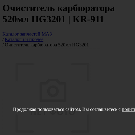
Очиститель карбюратора
520мл HG3201 | KR-911
Каталог запчастей МАЗ
/
Каталоги и прочее
/
Очиститель карбюратора 520мл HG3201
Продолжая пользоваться сайтом, Вы соглашаетесь с
полит