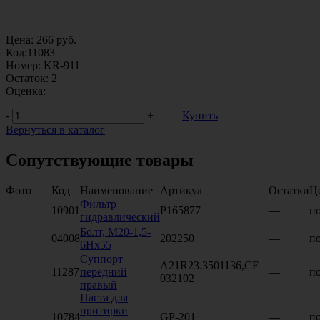
Цена:
266
руб.
Код:
11083
Номер:
KR-911
Остаток:
2
Оценка:
-
+
Купить
Вернуться в каталог
Сопутствующие товары
Фото
Код
Наименование
Артикул
Остатки
Ц
Фильтр
10901
P165877
—
по
гидравлический
Болт, М20-1,5-
04008
202250
—
по
6Нх55
Суппорт
А21R23.3501136,CF
11287
передний
—
по
032102
правый
Паста для
притирки
10784
GP-201
—
по