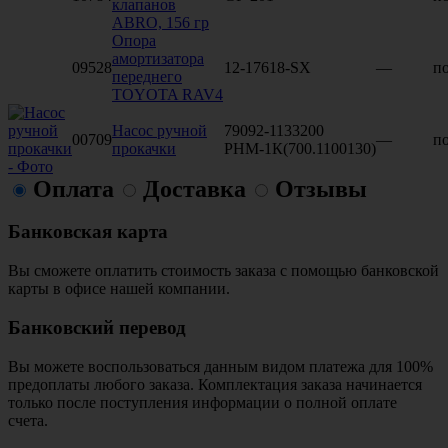
клапанов
ABRO, 156 гр
Опора
амортизатора
09528
12-17618-SX
—
по
переднего
TOYOTA RAV4
Насос ручной
79092-1133200
00709
—
по
прокачки
РНМ-1К(700.1100130)
Оплата
Доставка
Отзывы
Банковская карта
Вы сможете оплатить стоимость заказа с помощью банковской
карты в офисе нашей компании.
Банковский перевод
Вы можете воспользоваться данным видом платежа для 100%
предоплаты любого заказа. Комплектация заказа начинается
только после поступления информации о полной оплате
счета.