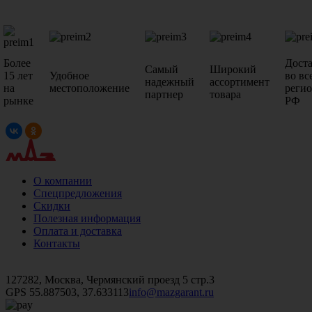
Более
Дост
Самый
Широкий
15 лет
Удобное
во вс
надежный
ассортимент
на
местоположение
реги
партнер
товара
рынке
РФ
О компании
Спецпредложения
Скидки
Полезная информация
Оплата и доставка
Контакты
+7 (499)
476-82-09
+7 (495)
740-26-16
+7 (495)
972-32-70
127282, Москва, Чермянский проезд 5 стр.3
GPS 55.887503, 37.633113
info@mazgarant.ru