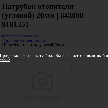
Патрубок отопителя
(угловой) 20мм | 643008-
8101351
Каталог запчастей МАЗ
/
Отопление и вентиляция
/
Патрубок отопителя (угловой) 20мм
Продолжая пользоваться сайтом, Вы соглашаетесь с
политикой и
cookie
.