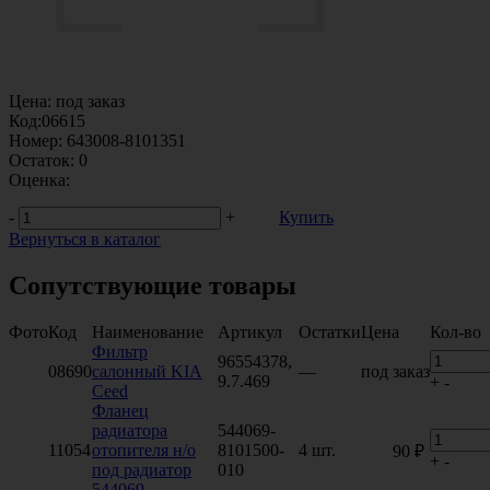
Цена:
под заказ
Код:
06615
Номер:
643008-8101351
Остаток:
0
Оценка:
-
+
Купить
Вернуться в каталог
Сопутствующие товары
Фото
Код
Наименование
Артикул
Остатки
Цена
Кол-во
Фильтр
96554378,
08690
салонный KIA
—
под заказ
9.7.469
+
-
Ceed
Фланец
радиатора
544069-
11054
отопителя н/о
8101500-
4 шт.
90 ₽
+
-
под радиатор
010
544069