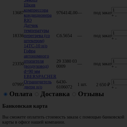
Шкив
компрессора
13687
976414L00
—
под заказ
кондиционера
+
-
RIO
Датчик
температуры
18336
перегрева (со
Сб.5654
—
под заказ
+
-
штекером)
14ТС-10 н/о
Гофра
автономного
отопителя
29 3380 03
23350
—
под заказ
(воздуховод)
0009
+
-
d=90 мм
EBERSPACHER
Ограничитель
6430-
07995
1 шт.
2 650 ₽
двери н/о
6106072
+
-
Оплата
Доставка
Отзывы
Банковская карта
Вы сможете оплатить стоимость заказа с помощью банковской
карты в офисе нашей компании.