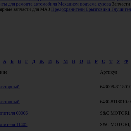
ты для ремонта автомобиля
Механизм подъема кузова
Запчасти
ярные запчасти для МАЗ
Предохранители
Брызговики
Глушител
А
Б
В
Г
Д
Ж
И
К
М
Н
О
П
Р
С
Т
У
Ф
ние
Артикул
иляторный
643008-811801
иляторный
6430-8118010-
опителя 00006
S&C MOTORI,
опителя 11405
S&C MOTORI,