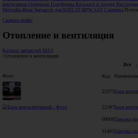
вентиляция
Оперение
Платформа
Каталоги и прочее
Инструмен
Mercedes-Benz
Запчасти для КПП ZF
BPW
SAF
Cummins
Попул
Скачать прайс
Отопление и вентиляция
Каталог запчастей МАЗ
/
Отопление и вентиляция
Все
,
Фото
Код
Наименова
22375
Блок вент
22387
Блок вент
00006
Горелка от
11405
Горелка от