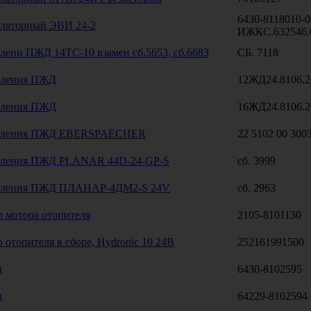
6430-8118010-0
иляторный ЭВИ 24-2
ИЖКС.632546.
лени ПЖД 14ТС-10 взамен сб.5653, сб.6683
СБ. 7118
вления ПЖД
12ЖД24.8106.2
вления ПЖД
16ЖД24.8106.2
авления ПЖД EBERSPAECHER
22 5102 00 300
вления ПЖД PLANAR 44D-24-GP-S
сб. 3999
авления ПЖД ПЛАНАР-4ДМ2-S 24V
сб. 2963
 мотора отопителя
2105-8101130
 отопителя в сборе, Hydronic 10 24B
252161991500
д
6430-8102595
д
64229-8102594