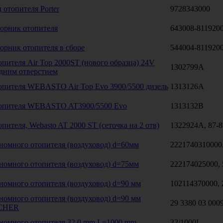
 отопителя Porter
9728343000
борник отопителя
643008-811920
орник отопителя в сборе
544004-811920
опителя Air Top 2000ST (нового образца) 24V
1302799A
одним отверстием
опителя WEBASTO Air Top Evo 3900/5500 дизель
1313126A
топителя WEBASTO AT3900/5500 Evo
1313132B
опителя, Webasto AT 2000 ST (сеточка на 2 отв)
1322924А, 87-
номного отопителя (воздуховод) d=60мм
222174031000
номного отопителя (воздуховод) d=75мм
222174025000,
номного отопителя (воздуховод) d=90 мм
102114370000,
номного отопителя (воздуховод) d=90 мм
29 3380 03 000
CHER
ономного отопителя 32,0 mm L=1000 mm
32/1000I