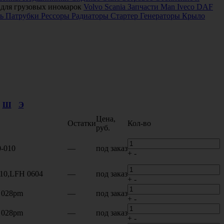
 для грузовых иномарок
Volvo
Scania
Запчасти Man
Iveco
DAF
ь
Патрубки
Рессоры
Радиаторы
Стартер
Генераторы
Крыло
Ш
Э
Цена,
Остатки
Кол-во
руб.
0-010
—
под заказ
+
-
010,LFH 0604
—
под заказ
+
-
 028pm
—
под заказ
+
-
 028pm
—
под заказ
+
-