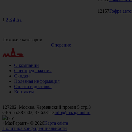
12157
Гофра авто
1
2
3
4
5
›
.
Похожие категории
Оперение
О компании
Спецпредложения
Скидки
Полезная информация
Оплата и доставка
Контакты
+7 (499)
476-82-09
+7 (495)
740-26-16
+7 (495)
972-32-70
127282, Москва, Чермянский проезд 5 стр.3
GPS 55.887503, 37.633113
info@mazgarant.ru
«МазГарант» © 2026
Карта сайта
Политика конфиденциальности