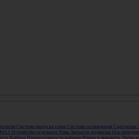
игателя
Система выпуска газов
Система охлаждения
Сцепление
р МАЗ
Устройство седельное
Рама
Запчасти подвески
Ось передня
ости
Кабина
Принадлежности кабины
Ремни и манжеты
Дверь 