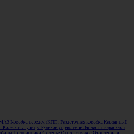
 МАЗ
Коробка передач (КПП)
Раздаточная коробка
Карданный
я
Колеса и ступицы
Рулевое управление
Запчасти тормозной
кабины
Подшипники
Сиденье
Окно ветровое
Отопление и