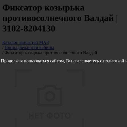
Фиксатор козырька
противосолнечного Валдай |
3102-8204130
Каталог запчастей МАЗ
/
Принадлежности кабины
/
Фиксатор козырька противосолнечного Валдай
Продолжая пользоваться сайтом, Вы соглашаетесь с
политикой и