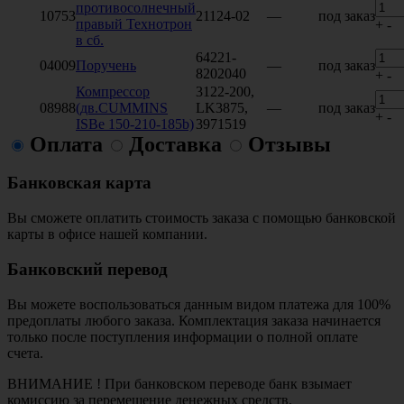
противосолнечный
10753
21124-02
—
под заказ
правый Технотрон
+
-
в сб.
64221-
04009
Поручень
—
под заказ
8202040
+
-
Компрессор
3122-200,
08988
(дв.CUMMINS
LK3875,
—
под заказ
+
-
ISBe 150-210-185b)
3971519
Оплата
Доставка
Отзывы
Банковская карта
Вы сможете оплатить стоимость заказа с помощью банковской
карты в офисе нашей компании.
Банковский перевод
Вы можете воспользоваться данным видом платежа для 100%
предоплаты любого заказа. Комплектация заказа начинается
только после поступления информации о полной оплате
счета.
ВНИМАНИЕ ! При банковском переводе банк взымает
комиссию за перемещение денежных средств.