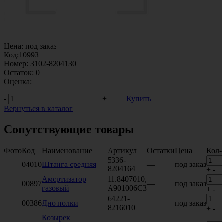
Цена:
под заказ
Код:
10993
Номер:
3102-8204130
Остаток:
0
Оценка:
-
+
Купить
Вернуться в каталог
Сопутствующие товары
Фото
Код
Наименование
Артикул
Остатки
Цена
Кол-
5336-
04010
Штанга средняя
—
под заказ
8204164
+
-
Амортизатор
11.8407010,
00897
—
под заказ
газовый
A901006C3
+
-
64221-
00386
Дно полки
—
под заказ
8216010
+
-
Козырек