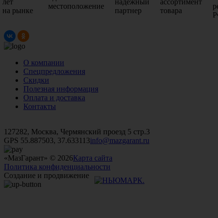
лет
надежный
ассортимент
местоположение
р
на рынке
партнер
товара
Р
О компании
Спецпредложения
Скидки
Полезная информация
Оплата и доставка
Контакты
+7 (499)
476-82-09
+7 (495)
740-26-16
+7 (495)
972-32-70
127282, Москва, Чермянский проезд 5 стр.3
GPS 55.887503, 37.633113
info@mazgarant.ru
«МазГарант» © 2026
Карта сайта
Политика конфиденциальности
Создание и продвижение