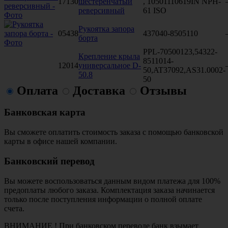
17130
шестеренчатый
, 10501110619IN NPH-
реверсивный
61 ISO
Рукоятка запора
05438
437040-8505110
борта
PPL-70500123,54322-
Крепление крыла
8511014-
12014
универсальное D-
50,AT37092,AS31.0002-
50.8
50
Оплата
Доставка
Отзывы
Банковская карта
Вы сможете оплатить стоимость заказа с помощью банковской
карты в офисе нашей компании.
Банковский перевод
Вы можете воспользоваться данным видом платежа для 100%
предоплаты любого заказа. Комплектация заказа начинается
только после поступления информации о полной оплате
счета.
ВНИМАНИЕ ! При банковском переводе банк взымает