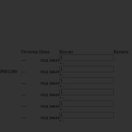
Остатки
Цена
Кол-во
Купить
—
под заказ
+
-
TP001380
—
под заказ
+
-
—
под заказ
+
-
—
под заказ
+
-
—
под заказ
+
-
—
под заказ
+
-