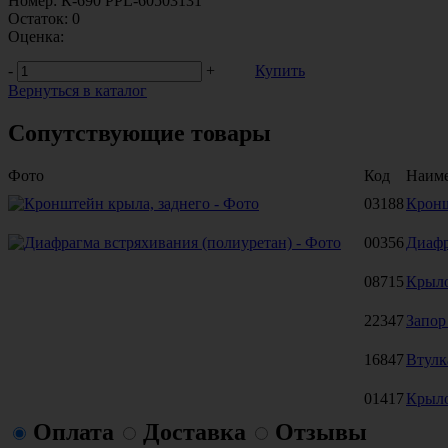
Номер:
К-690 PPL-60503131
Остаток:
0
Оценка:
-
+
Купить
Вернуться в каталог
Сопутствующие товары
Фото
Код
Наим
03188
Кронш
00356
Диафр
08715
Крыло
22347
Запор
16847
Втулк
01417
Крыло
Оплата
Доставка
Отзывы