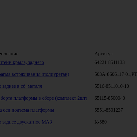
енование
Артикул
тейн крыла, заднего
64221-8511133
агма встряхивания (полиуретан)
503А-8606117-01,P
 заднее в сб. металл
5516-8511010-10
 борта платформы в сборе (комплект 2шт)
65115-8500040
а оси подъема платформы
5551-8501237
 заднее двускатное МАЗ
К-580