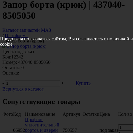
Запор борта (крюк) | 437040-
8505050
Каталог запчастей МАЗ
/
Платформа
Продолжая пользоваться сайтом, Вы соглашаетесь с
политикой и
/
Запор борта (крюк)
cookie
.
Цена:
под заказ
Код:
12342
Номер:
437040-8505050
Остаток:
0
Оценка:
-
+
Купить
Вернуться в каталог
Сопутствующие товары
Фото
Код
Наименование
Артикул
Остатки
Цена
Кол-во
Профиль
уплотнительный
06952
бортов и дверей
750557
—
под заказ