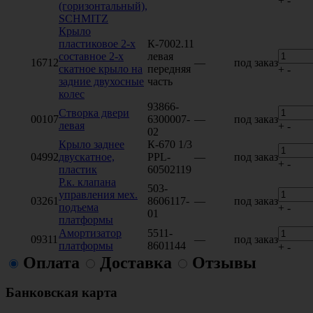
+
-
(горизонтальный),
SCHMITZ
Крыло
пластиковое 2-х
К-7002.11
составное 2-х
левая
16712
—
под заказ
скатное крыло на
передняя
+
-
задние двухосные
часть
колес
93866-
Створка двери
00107
6300007-
—
под заказ
левая
+
-
02
Крыло заднее
К-670 1/3
04992
двускатное,
PPL-
—
под заказ
+
-
пластик
60502119
Р.к. клапана
503-
управления мех.
03261
8606117-
—
под заказ
подъема
+
-
01
платформы
Амортизатор
5511-
09311
—
под заказ
платформы
8601144
+
-
Оплата
Доставка
Отзывы
Банковская карта