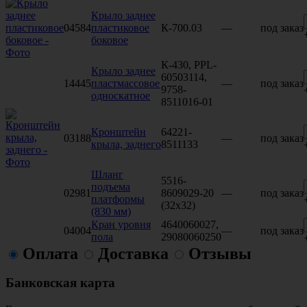
Крыло заднее
04584
пластиковое
К-700.03
—
под заказ
боковое
К-430, PPL-
Крыло заднее
60503114,
14445
пластмассовое
—
под заказ
9758-
односкатное
8511016-01
Кронштейн
64221-
03188
—
под заказ
крыла, заднего
8511133
Шланг
5516-
подъема
02981
8609029-20
—
под заказ
платформы
(32х32)
(830 мм)
Кран уровня
4640060027,
04004
—
под заказ
пола
29080060250
Оплата
Доставка
Отзывы
Банковская карта