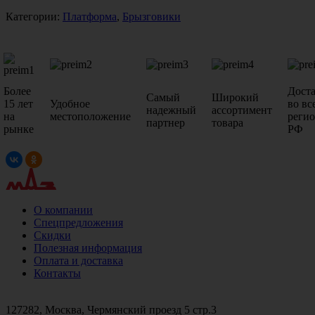
Категории:
Платформа
,
Брызговики
Более
Дост
Самый
Широкий
15 лет
Удобное
во вс
надежный
ассортимент
на
местоположение
реги
партнер
товара
рынке
РФ
О компании
Спецпредложения
Скидки
Полезная информация
Оплата и доставка
Контакты
+7 (499)
476-82-09
+7 (495)
740-26-16
+7 (495)
972-32-70
127282, Москва, Чермянский проезд 5 стр.3