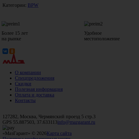
Категории:
BPW
Более 15 лет
Удобное
на рынке
местоположение
О компании
Спецпредложения
Скидки
Полезная информация
Оплата и доставка
Контакты
+7 (499)
476-82-09
+7 (495)
740-26-16
+7 (495)
972-32-70
127282, Москва, Чермянский проезд 5 стр.3
GPS 55.887503, 37.633113
info@mazgarant.ru
«МазГарант» © 2026
Карта сайта
Политика конфиденциальности