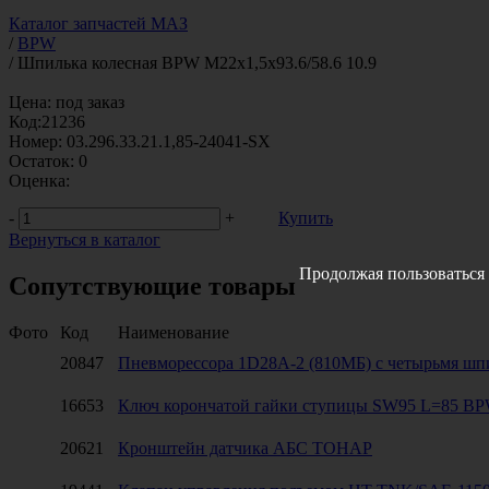
Каталог запчастей МАЗ
/
BPW
/
Шпилька колесная BPW М22x1,5x93.6/58.6 10.9
Цена:
под заказ
Код:
21236
Номер:
03.296.33.21.1,85-24041-SX
Остаток:
0
Оценка:
-
+
Купить
Вернуться в каталог
Продолжая пользоваться 
Сопутствующие товары
Фото
Код
Наименование
20847
Пневморессора 1D28А-2 (810МБ) с четырьмя шп
16653
Ключ корончатой гайки ступицы SW95 L=85 
20621
Кронштейн датчика АБС ТОНАР