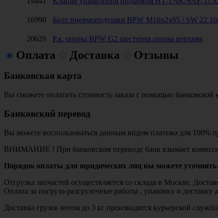
19441
Клапан управления подъемом HT-TNK/SAE-1150
16990
Болт пневмоподушки BPW M16x2x65 / SW 22 10
20629
Р.к. опоры BPW G2 шестерня опоры верхняя
Оплата
Доставка
Отзывы
Банковская карта
Вы сможете оплатить стоимость заказа с помощью банковской 
Банковский перевод
Вы можете воспользоваться данным видом платежа для 100% пр
ВНИМАНИЕ ! При банковском переводе банк взымает комисси
Порядок оплаты для юридических лиц вы можете уточнить 
Отгрузка запчастей осуществляется со склада в Москве. Дост
Оплата за погрузо-разгрузочные работы , упаковку и доставку 
Доставка грузов весом до 3 кг производятся курьерской служ