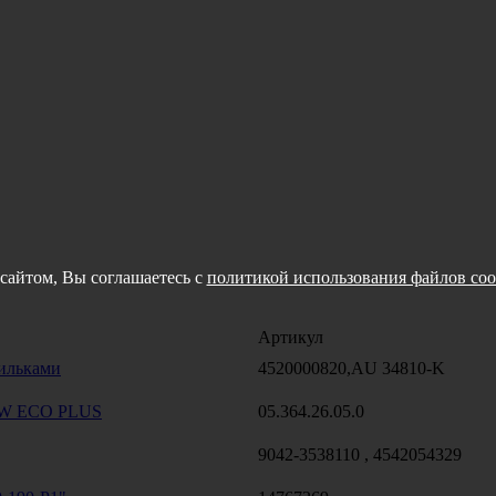
сайтом, Вы соглашаетесь с
политикой использования файлов coo
Артикул
ильками
4520000820,AU 34810-K
BPW ECO PLUS
05.364.26.05.0
9042-3538110 , 4542054329