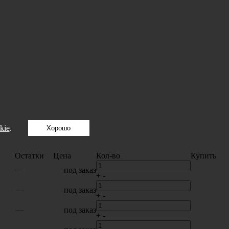
kie
.
Хорошо
Остатки
Цена
Кол-во
Купить
—
под заказ
+
-
—
под заказ
+
-
—
под заказ
+
-