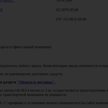
-190-P1"
14767269
.9
02.5070.95.00
OV 315.00.0.18-00
карты в офисе нашей компании.
едоплаты любого заказа. Комплектация заказа начинается тольк
ю за перемещение денежных средств.
в разделе
"Оплата и доставка".
авка запчастей МАЗ весом от 3 кг осуществляется транспортны
до транспортной компании не взимается.
бой. С тарифами и условиями можно ознакомиться на сайте комп