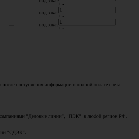
—
под заказ
+
-
—
под заказ
+
-
—
под заказ
+
-
о после поступления информации о полной оплате счета.
ми компаниями "Деловые линии", "ПЭК" в любой регион РФ.
ании "СДЭК".