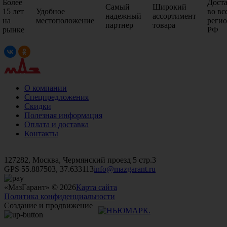
Более
Дост
Самый
Широкий
15 лет
Удобное
во вс
надежный
ассортимент
на
местоположение
реги
партнер
товара
рынке
РФ
О компании
Спецпредложения
Скидки
Полезная информация
Оплата и доставка
Контакты
+7 (499)
476-82-09
+7 (495)
740-26-16
+7 (495)
972-32-70
127282, Москва, Чермянский проезд 5 стр.3
GPS 55.887503, 37.633113
info@mazgarant.ru
«МазГарант» © 2026
Карта сайта
Политика конфиденциальности
Создание и продвижение