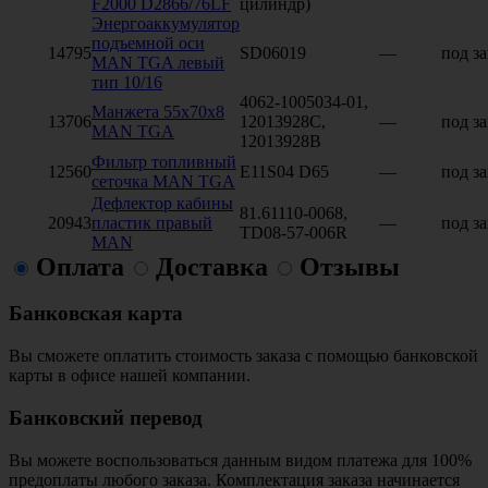
F2000 D2866/76LF
цилиндр)
Энергоаккумулятор
подъемной оси
14795
SD06019
—
под за
MAN TGA левый
тип 10/16
4062-1005034-01,
Манжета 55х70х8
13706
12013928C,
—
под за
MAN TGA
12013928B
Фильтр топливный
12560
E11S04 D65
—
под за
сеточка MAN TGA
Дефлектор кабины
81.61110-0068,
20943
пластик правый
—
под за
TD08-57-006R
MAN
Оплата
Доставка
Отзывы
Банковская карта
Вы сможете оплатить стоимость заказа с помощью банковской
карты в офисе нашей компании.
Банковский перевод
Вы можете воспользоваться данным видом платежа для 100%
предоплаты любого заказа. Комплектация заказа начинается