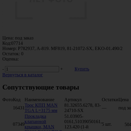
Цена:
под заказ
Код:
07714
Номер:
P782937, A-819. MF819, 81-21072-SX, EKO-01.490/2
Остаток:
0
Оценка:
-
+
Купить
Вернуться в каталог
Сопутствующие товары
Фото
Код
Наименование
Артикул
Остатки
Цена
Трос КПП MAN
81.32655.6278, 83-
16431
—
под за
TGA L=3175 мм
24710-SX
Прокладка
51.03905-
клапанной
0161,51039050161,
07349
5 шт.
50
крышки, MAN
123.420 (1-й