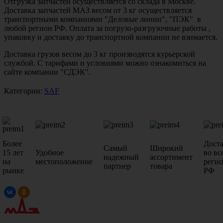
Отгрузка запчастей осуществляется со склада в Москве.
Доставка запчастей МАЗ весом от 3 кг осуществляется
транспортными компаниями "Деловые линии", "ПЭК" в
любой регион РФ. Оплата за погрузо-разгрузочные работы ,
упаковку и доставку до транспортной компании не взимается.
Доставка грузов весом до 3 кг производятся курьерской
службой. С тарифами и условиями можно ознакомиться на
сайте компании "СДЭК".
Категории:
SAF
Более
Дост
Самый
Широкий
15 лет
Удобное
во вс
надежный
ассортимент
на
местоположение
реги
партнер
товара
рынке
РФ