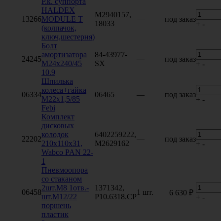
Р.к. суппорта
HALDEX
M2940157,
13266
MODULE T
—
под заказ
18033
+
-
(колпачок,
ключ,шестерня)
Болт
амортизатора
84-43977-
24245
—
под заказ
M24x240/45
SX
+
-
10.9
Шпилька
колеса+гайка
06334
06465
—
под заказ
М22х1,5/85
+
-
Febi
Комплект
дисковых
колодок
6402259222,
22202
—
под заказ
210x110x31,
M2629162
+
-
Wabco PAN 22-
1
Пневмоопора
со стаканом
2шт.M8 1отв.-
1371342,
06458
1 шт.
6 630 ₽
шт.M12/22
P10.6318.CP
+
-
поршень
пластик