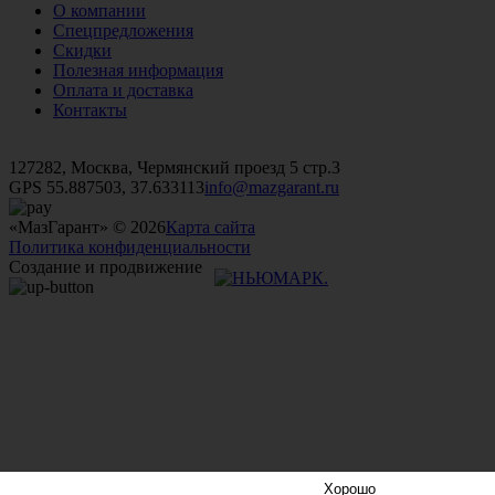
О компании
Спецпредложения
Скидки
Полезная информация
Оплата и доставка
Контакты
+7 (499)
476-82-09
+7 (495)
740-26-16
+7 (495)
972-32-70
127282, Москва, Чермянский проезд 5 стр.3
GPS 55.887503, 37.633113
info@mazgarant.ru
«МазГарант» © 2026
Карта сайта
Политика конфиденциальности
Создание и продвижение
Хорошо