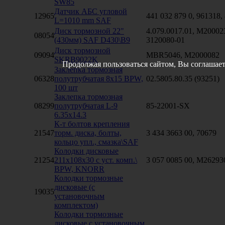
SW85
Датчик АБС угловой
12965
441 032 879 0, 961318
L=1010 mm SAF
Диск тормозной 22"
4.079.0017.01, M20002
08054
(430мм) SAF D430\B9
3120080-01
Диск тормозной
09094
MBR5046, M2000082
SKRB9022K
Продолжая пользоваться сайтом, Вы соглашает
Заклепка тормозная
06328
полутрубчатая 8х15 BPW,
02.5805.80.35 (93251)
100 шт
Заклепка тормозная
08299
полутрубчатая L-9
85-22001-SX
6.35x14.3
К-т болтов крепления
21547
торм. диска, болты,
3 434 3663 00, 70679
кольцо упл., смазка\SAF
Колодки дисковые
21254
211x108x30 с уст. комп.\
3 057 0085 00, M26293
BPW, KNORR
Колодки тормозные
дисковые (с
19035
установочным
комплектом)
Колодки тормозные
дисковые с установочным