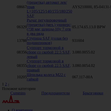
(трещетка) автомат лев/
08667
прав
AYS210000, 85-04131
L=105/125/140/155/180/250
SAF
Рычаг регулировочный
(трещетка) (мех.) универс;
06329
05.174.65.13.0 BPW
(?38 мм; шлицы-10); 7 отв
в два ряда
Ступица SAF (голая без
13788
931604
подшипников)
Суппорт тормозной в
08356
сборе со скобой 22.5 SAF,
3.080.0055.02
левый
Суппорт тормозной в
08355
сборе со скобой 22.5 SAF,
3.080.0054.02
правый
Шпилька колеса М22 с
10205
067.117-00A
гайкой
1
2
›
Похожие категории
Cummins
Предохранители
Брызговики
О компании