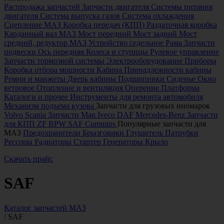
Распродажа запчастей
Запчасти двигателя
Системы питания
двигателя
Система выпуска газов
Система охлаждения
Сцепление МАЗ
Коробка передач (КПП)
Раздаточная коробка
Карданный вал МАЗ
Мост передний
Мост задний
Мост
средний, редуктор МАЗ
Устройство седельное
Рама
Запчасти
подвески
Ось передняя
Колеса и ступицы
Рулевое управление
Запчасти тормозной системы
Электрооборудование
Приборы
Коробка отбора мощности
Кабина
Принадлежности кабины
Ремни и манжеты
Дверь кабины
Подшипники
Сиденье
Окно
ветровое
Отопление и вентиляция
Оперение
Платформа
Каталоги и прочее
Инструменты для ремонта автомобиля
Механизм подъема кузова
Запчасти для грузовых иномарок
Volvo
Scania
Запчасти Man
Iveco
DAF
Mercedes-Benz
Запчасти
для КПП ZF
BPW
SAF
Cummins
Популярные запчасти для
МАЗ
Предохранители
Брызговики
Глушитель
Патрубки
Рессоры
Радиаторы
Стартер
Генераторы
Крыло
Скачать прайс
SAF
Каталог запчастей МАЗ
/
SAF