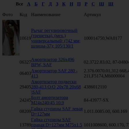
Все
А
Б
Г
Д
З
К
Н
П
Р
С
Ш
Щ
Фото
Код
Наименование
Артикул
Рычаг регулировочный
(трещетка). (мех.)
10619
100014750,WA0177
универсальный; (?42 мм;
шлицы-37); 105/130/1
Амортизатор 326х496
06327
02.3722.83.02, 87-048
BPW, SAF
Амортизатор SAF 280 -
2.376.0070.01,312 668,
06403
413
211,F5174,M6000004
Амортизатор подвески
29405
280-413 O/O 20x78 20x68
4386012110
\SAF
Болт амортизатора
24245
84-43977-SX
M24x240/45 10.9
Гайка ступицы SAF левая
08209
1.011.0085.00, 600.169
D=127мм
Гайка ступицы SAF
13789
правая D=127мм M75x1.5
1011008600, 600.170, 