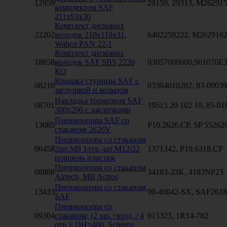
12959
29159, 29313, M26291
комплектом SAF
211x93x30
Комплект дисковых
22202
колодок 210x110x31,
6402259222, M262916
Wabco PAN 22-1
Комплект дисковых
18658
колодок SAF SBS 2220
03057000600,961070E
КО
Крышка ступицы SAF с
08210
03304010202, 83-0003
заглушкой и кольцом
Накладка тормозная SAF
08701
19515 20 102 10, 85-0
300x200 с заклепками
Пневмоопора SAF со
13085
P10.2626.CP, SP 55262
стаканом 2626V
Пневмоопора со стаканом
06458
2шт.M8 1отв.-шт.M12/22
1371342, P10.6318.CP
поршень пластик
Пневмоопора со стаканом
08888
34183-23K, 4183NP23
Airtech, MB Actros
Пневмоопора со стаканом
13433
90-40042-SX, SAF2618
SAF
Пневмоопора со
09304
стаканом; (2 шп.+возд. / 4
015323, 1R14-782
отв.); DH=400, Schmitz