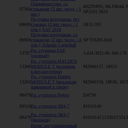
Пневморессора, со
4022NP05, MLF8044, P
07564
стаканом; (2 шп.+возд. / 1
SP2101.5023
шп.)
Подушка воздушная. без
09699
стакана; (2 шп.+возд. / 1
1R11-705
отв.); SAF 2618
Подушка воздушная. со
09969
стаканом; (2 шп.+возд. / 4
SP 559285-K01
отв.); Schmitz Cargobull
Р.к. ступицы SAF
13787
3.434.3021.00, 600.178
(полный)
Р.к. суппорта HALDEX
13266
MODULE T (колпачок,
M2940157, 18033
ключ,шестерня)
Р.к. суппорта Haldex
13265
MODULE T (механизм
M2940156, 18030, 1815
нажимной в сборе)
08479
Р.к. суппорта Pajero
D4730
09510
Р.к. суппорта SK6,7
81010149
Р.к. суппорта SK6,7
09479
81010142 (13503/15513
(бинокль)
Рычаг регулировочный