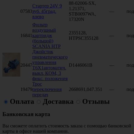
88-02006-SX,
Стартер 24V 9
1.21371,
07583
зуб. 45град.
—
под
STB0097WA,
влево
17320N
Фильтр
воздушный
2355128,
16841
картридж
—
под
HTPSC355128
(большой)
SCANIA HTP
Джойстик
пневматического
управления
20447
D1446061B
—
под
T6Х1автоматич.
выкл. КОМ, 3
фикс. положения
Трос
19479
переключения
2668691,047.351
—
под
передач
Оплата
Доставка
Отзывы
Банковская карта
Вы сможете оплатить стоимость заказа с помощью банковской
карты в офисе нашей компании.