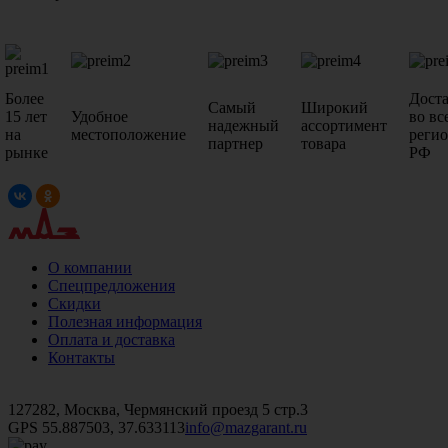
Более
Дост
Самый
Широкий
15 лет
Удобное
во вс
надежный
ассортимент
на
местоположение
реги
партнер
товара
рынке
РФ
О компании
Спецпредложения
Скидки
Полезная информация
Оплата и доставка
Контакты
+7 (499)
476-82-09
+7 (495)
740-26-16
+7 (495)
972-32-70
127282, Москва, Чермянский проезд 5 стр.3
GPS 55.887503, 37.633113
info@mazgarant.ru