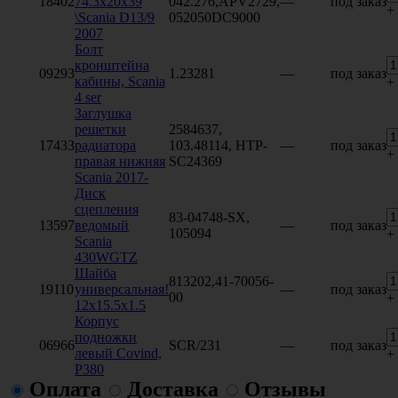
18402
74.3x20x39
042.276,APV2729,
—
под заказ
+
\Scania D13/9
052050DC9000
2007
Болт
кронштейна
09293
1.23281
—
под заказ
кабины, Scania
+
4 ser
Заглушка
решетки
2584637,
17433
радиатора
103.48114, HTP-
—
под заказ
+
правая нижняя
SC24369
Scania 2017-
Диск
сцепления
83-04748-SX,
13597
ведомый
—
под заказ
105094
+
Scania
430WGTZ
Шайба
813202,41-70056-
19110
универсальная!
—
под заказ
00
+
12x15.5x1.5
Корпус
подножки
06966
SCR/231
—
под заказ
левый Covind,
+
P380
Оплата
Доставка
Отзывы