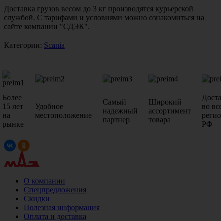
Доставка грузов весом до 3 кг производятся курьерской
службой. С тарифами и условиями можно ознакомиться на
сайте компании "СДЭК".
Категории:
Scania
Более
Дост
Самый
Широкий
15 лет
Удобное
во вс
надежный
ассортимент
на
местоположение
реги
партнер
товара
рынке
РФ
О компании
Спецпредложения
Скидки
Полезная информация
Оплата и доставка