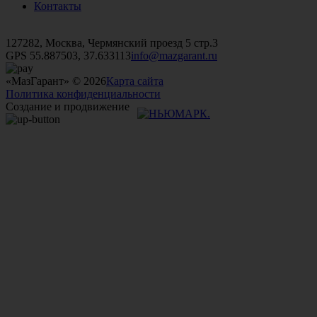
Контакты
+7 (499)
476-82-09
+7 (495)
740-26-16
+7 (495)
972-32-70
127282, Москва, Чермянский проезд 5 стр.3
GPS 55.887503, 37.633113
info@mazgarant.ru
«МазГарант» © 2026
Карта сайта
Политика конфиденциальности
Создание и продвижение