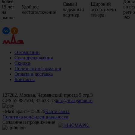
Более
Дост
Самый
Широкий
15 лет
Удобное
во вс
надежный
ассортимент
на
местоположение
реги
партнер
товара
рынке
РФ
О компании
Спецпредложения
Скидки
Полезная информация
Оплата и доставка
Контакты
+7 (499)
476-82-09
+7 (495)
740-26-16
+7 (495)
972-32-70
127282, Москва, Чермянский проезд 5 стр.3
GPS 55.887503, 37.633113
info@mazgarant.ru
«МазГарант» © 2026
Карта сайта
Политика конфиденциальности
Создание и продвижение