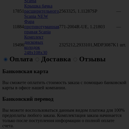
Scania
Крышка бачка
17851
расширительного
2563325, 1.11287SP
—
Scania NEW
Фара
11884
противотуманная
771-2004R-UE, 1.21803
—
правая Scania
Комплект
дисковых
19496
2325212,2933101,MDP3087K
1 шт.
колодок
248x108x30
Оплата
Доставка
Отзывы
Банковская карта
Вы сможете оплатить стоимость заказа с помощью банковской
карты в офисе нашей компании.
Банковский перевод
Вы можете воспользоваться данным видом платежа для 100%
предоплаты любого заказа. Комплектация заказа начинается
только после поступления информации о полной оплате
счета.