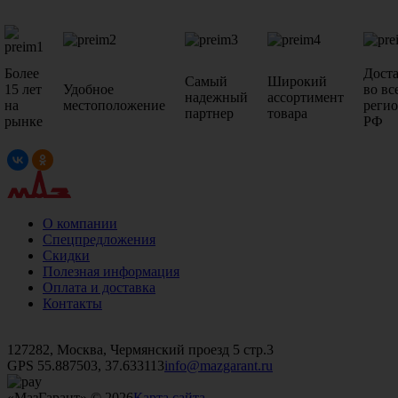
Более
Дост
Самый
Широкий
15 лет
Удобное
во вс
надежный
ассортимент
на
местоположение
реги
партнер
товара
рынке
РФ
О компании
Спецпредложения
Скидки
Полезная информация
Оплата и доставка
Контакты
+7 (499)
476-82-09
+7 (495)
740-26-16
+7 (495)
972-32-70
127282, Москва, Чермянский проезд 5 стр.3
GPS 55.887503, 37.633113
info@mazgarant.ru
«МазГарант» © 2026
Карта сайта