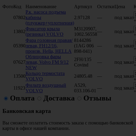
Фото
Код
Наименование
Артикул
Остатки
Цена
К
Р.к. насоса подъема
07802
кабины
2.97128
—
под заказ
(плунжер+уплотнения)
Фиксатор крыла
M3120907,
13802
—
под заказ
(резинка) VOLVO
1002.56558
Фара головная правая/
8144286
05390
левая, FH12/16,
(1AG 006
—
под заказ
произв. Hella, HELLA
898-041)
Облицовка фары
2FH/135
07627
левая, Volvo FM 9/12
—
под заказ
Covind
NEW
Кольцо термостата
13500
24805.48
—
под заказ
VOLVO
Фильтр воздушный
A529,
11923
—
под заказ
VOLVO
033.106-01
Оплата
Доставка
Отзывы
Банковская карта
Вы сможете оплатить стоимость заказа с помощью банковской
карты в офисе нашей компании.