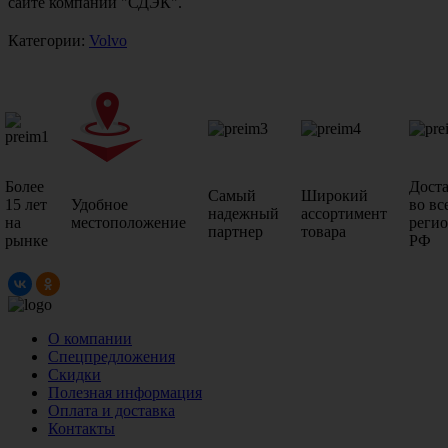
сайте компании "СДЭК".
Категории:
Volvo
Более
Дост
Самый
Широкий
15 лет
Удобное
во вс
надежный
ассортимент
на
местоположение
реги
партнер
товара
рынке
РФ
О компании
Спецпредложения
Скидки
Полезная информация
Оплата и доставка
Контакты