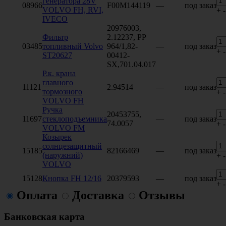
генератора 28V
08966
F00M144119
—
под заказ
VOLVO FH, RVI,
+
-
IVECO
20976003,
Фильтр
2.12237, PP
03485
топливный Volvo
964/1,82-
—
под заказ
+
-
ST20627
00412-
SX,701.04.017
Р.к. крана
главного
11121
2.94514
—
под заказ
тормозного
+
-
VOLVO FH
Ручка
20453755,
11697
стеклоподъемника
—
под заказ
74.0057
+
-
VOLVO FM
Козырек
солнцезащитный
15185
82166469
—
под заказ
(наружний)
+
-
VOLVO
15128
Кнопка FH 12/16
20379593
—
под заказ
+
-
Оплата
Доставка
Отзывы
Банковская карта