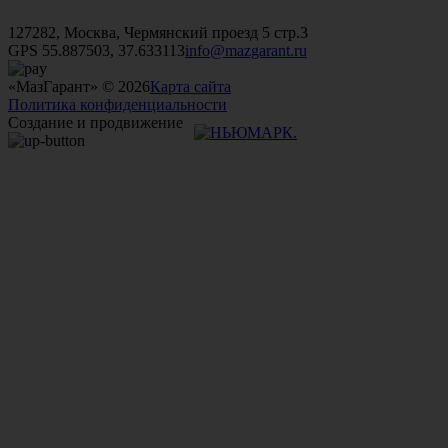
+7 (499)
476-82-09
+7 (495)
740-26-16
+7 (495)
972-32-70
127282, Москва, Чермянский проезд 5 стр.3
GPS 55.887503, 37.633113
info@mazgarant.ru
«МазГарант» © 2026
Карта сайта
Политика конфиденциальности
Создание и продвижение