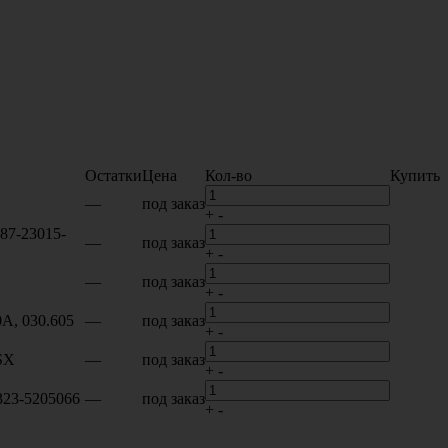
Остатки
Цена
Кол-во
Купить
—
под заказ
+
-
 87-23015-
—
под заказ
+
-
—
под заказ
+
-
0A, 030.605
—
под заказ
+
-
SX
—
под заказ
+
-
323-5205066
—
под заказ
+
-