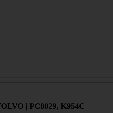
OLVO | PC8029, K954C