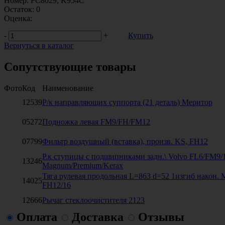
Номер:
PC8029, K954C
Остаток:
0
Оценка:
-
+
Купить
Вернуться в каталог
Сопутствующие товары
Фото
Код
Наименование
12539
Р/к направляющих суппорта (21 деталь) Меритор
05272
Подножка левая FM9/FH/FM12
07799
Фильтр воздушный (вставка), произв. KS, FH12
Р.к ступицы с подшипниками задн.\ Volvo FL6/FM9
13246
Magnum/Premium/Kerax
Тяга рулевая продольная L=863 d=52 1изгиб након. 
14025
FH12/16
12666
Рычаг стеклоочистителя 2123
Оплата
Доставка
Отзывы