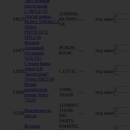
Тяга рулевая
продольная
L=863 d=52
21106930,
1изгиб након.
14025
84-35091-
—
под заказ
M20x1.5/M30x1.5
+
-
SX
\Volvo
FM7/9/10/12
FH12/16
Фильтр
салонный
PC8029,
12473
—
под заказ
угольный
K954C
+
-
VOLVO
Стекло фары
левое LH
12035
C11571L
—
под заказ
''косоглазая''
+
-
\Volvo FH12/16
Ролик
натяжителя
55699,
13660
—
под заказ
ремня Volvo
102420
+
-
75x39
21199003,
Выключатель
116200
11520
—
под заказ
массы
HD-
+
-
PARTS
Вставка
82446592,