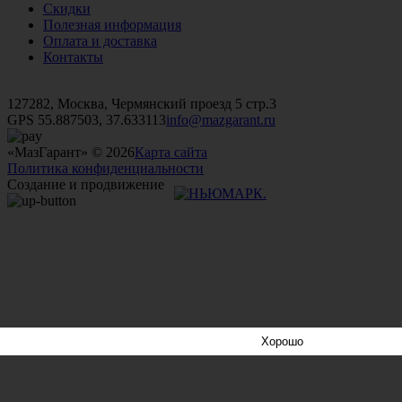
Скидки
Полезная информация
Оплата и доставка
Контакты
+7 (499)
476-82-09
+7 (495)
740-26-16
+7 (495)
972-32-70
127282, Москва, Чермянский проезд 5 стр.3
GPS 55.887503, 37.633113
info@mazgarant.ru
«МазГарант» © 2026
Карта сайта
Политика конфиденциальности
Создание и продвижение
Хорошо