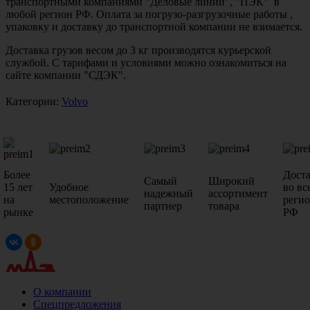
транспортными компаниями "Деловые линии", "ПЭК" в
любой регион РФ. Оплата за погрузо-разгрузочные работы ,
упаковку и доставку до транспортной компании не взимается.
Доставка грузов весом до 3 кг производятся курьерской
службой. С тарифами и условиями можно ознакомиться на
сайте компании "СДЭК".
Категории:
Volvo
Более
Дост
Самый
Широкий
15 лет
Удобное
во вс
надежный
ассортимент
на
местоположение
реги
партнер
товара
рынке
РФ
О компании
Спецпредложения