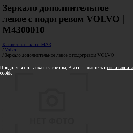
Зеркало дополнительное
левое с подогревом VOLVO |
M4300010
Каталог запчастей МАЗ
/
Volvo
/
Зеркало дополнительное левое с подогревом VOLVO
Продолжая пользоваться сайтом, Вы соглашаетесь с
политикой и
cookie
.