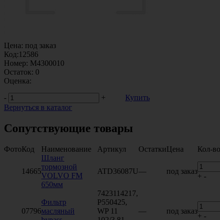
Цена:
под заказ
Код:
12586
Номер:
M4300010
Остаток:
0
Оценка:
-
+
Купить
Вернуться в каталог
Сопутствующие товары
Фото
Код
Наименование
Артикул
Остатки
Цена
Кол-в
Шланг
тормозной
14665
ATD36087U
—
под заказ
VOLVO FM
+
-
650мм
7423114217,
Фильтр
P550425,
07796
масляный
WP 11
—
под заказ
+
-
bypass
102/3,81-