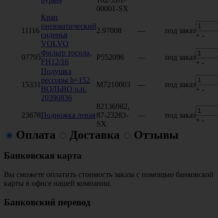
00001-SX
Кран
пневматический
11116
2.97008
—
под заказ
сиденья
+
-
VOLVO
Фильтр тосола,
07795
P552096
—
под заказ
FH12/16
+
-
Подушка
рессоры h=152
15331
M7210003
—
под заказ
ВОЛЬВО о.н.
+
-
20390836
82136982,
23678
Подножка левая
87-23283-
—
под заказ
+
-
SX
Оплата
Доставка
Отзывы
Банковская карта
Вы сможете оплатить стоимость заказа с помощью банковской
карты в офисе нашей компании.
Банковский перевод