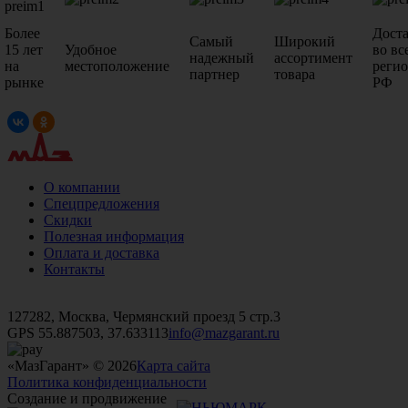
Более
Дост
Самый
Широкий
15 лет
Удобное
во вс
надежный
ассортимент
на
местоположение
реги
партнер
товара
рынке
РФ
О компании
Спецпредложения
Скидки
Полезная информация
Оплата и доставка
Контакты
+7 (499)
476-82-09
+7 (495)
740-26-16
+7 (495)
972-32-70
127282, Москва, Чермянский проезд 5 стр.3
GPS 55.887503, 37.633113
info@mazgarant.ru
«МазГарант» © 2026
Карта сайта
Политика конфиденциальности
Создание и продвижение