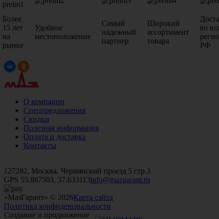
Более
Дост
Самый
Широкий
15 лет
Удобное
во вс
надежный
ассортимент
на
местоположение
реги
партнер
товара
рынке
РФ
О компании
Спецпредложения
Скидки
Полезная информация
Оплата и доставка
Контакты
+7 (499)
476-82-09
+7 (495)
740-26-16
+7 (495)
972-32-70
127282, Москва, Чермянский проезд 5 стр.3
GPS 55.887503, 37.633113
info@mazgarant.ru
«МазГарант» © 2026
Карта сайта
Политика конфиденциальности
Создание и продвижение