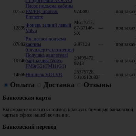
с подогревом VOLVO
Насос подъема кабины
07552
FM/FH, произв.
974880
—
под заказ
Emmerre
M611617,
Фонарь задний левый
12899
87-37146-
—
под заказ
Volvo
SX
Р.к. насоса подъема
07802
кабины
2.97128
—
под заказ
(плунжер+уплотнения)
Подушка двигателя!
20499472,
10746
(мр) задняя \Volvo
—
под заказ
9243
FM9(G2)/FM11(G1)
25375728,
14666
Ниппель VOLVO
—
под заказ
5010612682
Оплата
Доставка
Отзывы
Банковская карта
Вы сможете оплатить стоимость заказа с помощью банковской
карты в офисе нашей компании.
Банковский перевод