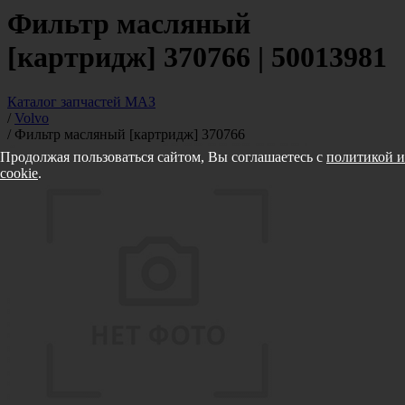
Фильтр масляный
[картридж] 370766 | 50013981
Каталог запчастей МАЗ
/
Volvo
/
Фильтр масляный [картридж] 370766
Продолжая пользоваться сайтом, Вы соглашаетесь с
политикой и
cookie
.