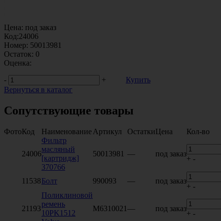
Цена:
под заказ
Код:
24006
Номер:
50013981
Остаток:
0
Оценка:
-
+
Купить
Вернуться в каталог
Сопутствующие товары
Фото
Код
Наименование
Артикул
Остатки
Цена
Кол-во
Фильтр
масляный
24006
50013981
—
под заказ
[картридж]
+
-
370766
11538
Болт
990093
—
под заказ
+
-
Поликлиновой
ремень
21193
M6310021
—
под заказ
10PK1512
+
-