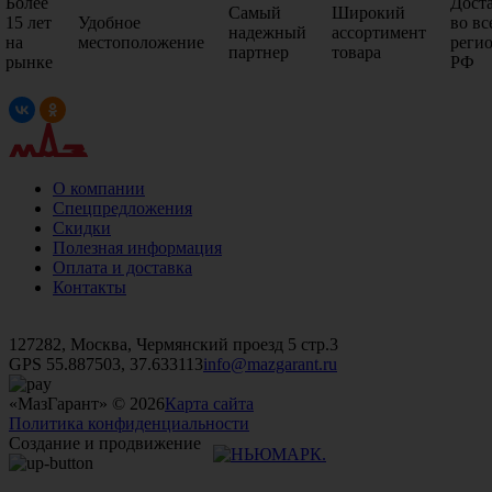
Более
Дост
Самый
Широкий
15 лет
Удобное
во вс
надежный
ассортимент
на
местоположение
реги
партнер
товара
рынке
РФ
О компании
Спецпредложения
Скидки
Полезная информация
Оплата и доставка
Контакты
+7 (499)
476-82-09
+7 (495)
740-26-16
+7 (495)
972-32-70
127282, Москва, Чермянский проезд 5 стр.3
GPS 55.887503, 37.633113
info@mazgarant.ru
«МазГарант» © 2026
Карта сайта
Политика конфиденциальности
Создание и продвижение