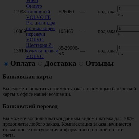
Volvo
Фильтр
11998
топливный
FP6060
—
под заказ
+
-
VOLVO FE
Р.к. цилиндра
понижающей
16889
105465
—
под заказ
передачи
+
-
VOLVO
Шестерня Z-
85-29906-
13619
кулачка правая
—
под заказ
SX
+
-
VOLVO
Оплата
Доставка
Отзывы
Банковская карта
Вы сможете оплатить стоимость заказа с помощью банковской
карты в офисе нашей компании.
Банковский перевод
Вы можете воспользоваться данным видом платежа для 100%
предоплаты любого заказа. Комплектация заказа начинается
только после поступления информации о полной оплате
счета.