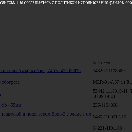
сайтом, Вы соглашаетесь с
политикой использования файлов coo
Артикул
топлива (газа) в сборе, 2455/2475 00636
543202-1108580
з обогрева
MER-01-ASP ан.R1
53442.1118010-11,
4
50.09.14-01
 с/о 455мм
236-1104308
подкачкой и подогревом Евро-3 с элементом
6430-1105012-10
64221-1101103