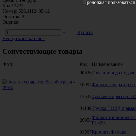
Цена:
1 196
руб.
Продолжая пользоваться 
Код:
12737
Номер:
536.1112405-12
Остаток:
2
Оценка:
-
+
Купить
Вернуться в каталог
Сопутствующие товары
Фото
Код
Наименование
00636
Трос привода подачи 
10097
Фильтр сепаратор бе
13538
Турбокомпрессор 53
01189
Трубка ТНВД прямая
Фильтр топливный с 
26958
PL420
01567
Кронштейн бака