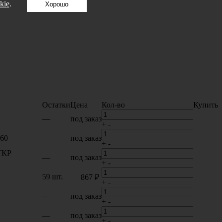
kie
.
Хорошо
Остатки
Цена
Кол-во
Купить
—
под заказ
+
-
60
—
под заказ
+
-
 ТКР
—
под заказ
+
-
59 шт.
867 ₽
+
-
—
под заказ
+
-
—
под заказ
+
-