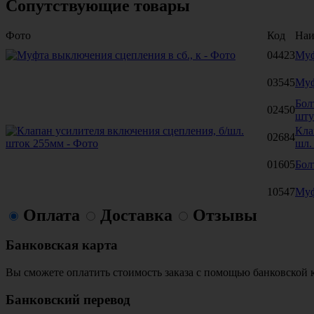
Сопутствующие товары
Фото
Код
Наи
04423
Муф
03545
Муф
Бол
02450
шту
Кла
02684
шл.
01605
Бол
10547
Муф
Оплата
Доставка
Отзывы
Банковская карта
Вы сможете оплатить стоимость заказа с помощью банковской 
Банковский перевод