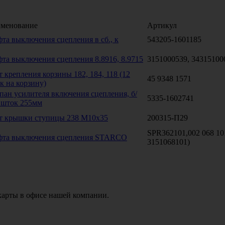
менование
Артикул
та выключения сцепления в сб., к
543205-1601185
та выключения сцепления 8.8916, 8.9715
3151000539, 34315100
т крепления корзины 182, 184, 118 (12
45 9348 1571
к на корзину)
пан усилителя включения сцепления, б/
5335-1602741
 шток 255мм
т крышки ступицы 238 М10х35
200315-П29
SPR362101,002 068 10
та выключения сцепления STARCO
3151068101)
карты в офисе нашей компании.