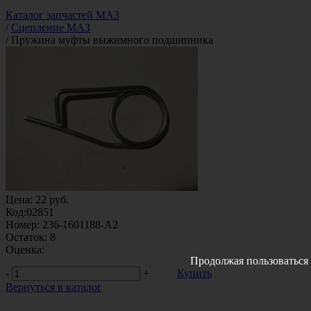
Каталог запчастей МАЗ
/
Сцепление МАЗ
/
Пружина муфты выжимного подшипника
Цена:
22
руб.
Код:
02851
Номер:
236-1601188-А2
Остаток:
8
Оценка:
Продолжая пользоваться 
-
+
Купить
Вернуться в каталог