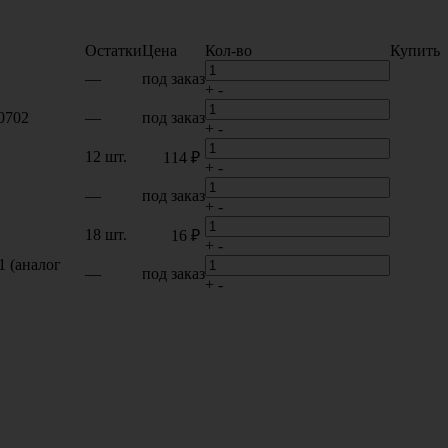
Остатки
Цена
Кол-во
Купить
—
под заказ
+
-
0702
—
под заказ
+
-
12 шт.
114 ₽
+
-
—
под заказ
+
-
18 шт.
16 ₽
+
-
1 (аналог
—
под заказ
+
-