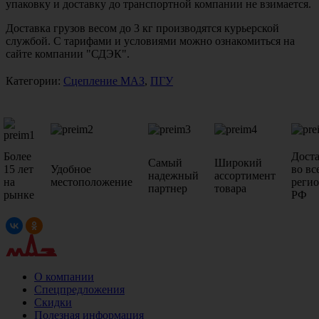
упаковку и доставку до транспортной компании не взимается.
Доставка грузов весом до 3 кг производятся курьерской
службой. С тарифами и условиями можно ознакомиться на
сайте компании "СДЭК".
Категории:
Сцепление МАЗ
,
ПГУ
Более
Дост
Самый
Широкий
15 лет
Удобное
во вс
надежный
ассортимент
на
местоположение
реги
партнер
товара
рынке
РФ
О компании
Спецпредложения
Скидки
Полезная информация