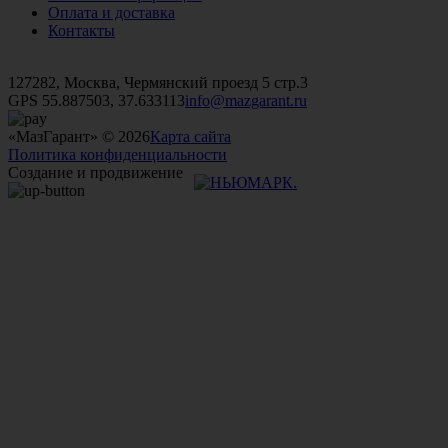
Оплата и доставка
Контакты
+7 (499)
476-82-09
+7 (495)
740-26-16
+7 (495)
972-32-70
127282, Москва, Чермянский проезд 5 стр.3
GPS 55.887503, 37.633113
info@mazgarant.ru
«МазГарант» © 2026
Карта сайта
Политика конфиденциальности
Создание и продвижение