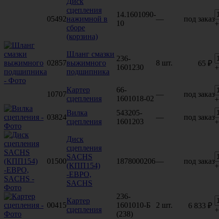
Диск
сцепления
14.1601090-
05492
нажимной в
—
под заказ
10
+
сборе
(корзина)
Шланг смазки
236-
02857
выжимного
8 шт.
65 ₽
1601230
+
подшипника
Картер
66-
10707
—
под заказ
сцепления
1601018-02
+
Вилка
543205-
03824
—
под заказ
сцепления
1601203
+
Диск
сцепления
SACHS
01500
1878000206
—
под заказ
(КПП154)
+
-ЕВРО,
SACHS
236-
Картер
00415
1601010-Б
2 шт.
6 833 ₽
сцепления
+
(238)