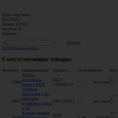
Цена:
под заказ
Код:
16352
Номер:
870511
Остаток:
0
Оценка:
-
+
Купить
Вернуться в каталог
Сопутствующие товары
Фото
Код
Наименование
Артикул
Остатки
Цена
Кол
Трубка
воздушная
64221-
15844
—
под заказ
рычага КПП
1703842-10
+
-
длинная
Шестерня 1-ой
передачи
04927
130-1701112
—
под заказ
вторичного вала
+
-
z=45
Клапан рычага
6430-
26497
КПП (выводы
1 шт.
2 550 ₽