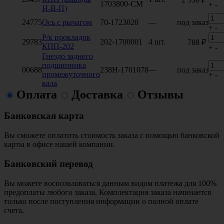
1703800-СМ
+
-
Н-В-П)
24775
Ось с рычагом
70-1723020
—
под заказ
+
-
Р/к прокладок
29783
202-1700001
4 шт.
788 ₽
КПП-202
+
-
Гнездо заднего
подшипника
00688
238Н-1701078
—
под заказ
промежуточного
+
-
вала
Оплата
Доставка
Отзывы
Банковская карта
Вы сможете оплатить стоимость заказа с помощью банковской
карты в офисе нашей компании.
Банковский перевод
Вы можете воспользоваться данным видом платежа для 100%
предоплаты любого заказа. Комплектация заказа начинается
только после поступления информации о полной оплате
счета.