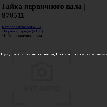
Гайка первичного вала |
870511
Каталог запчастей МАЗ
/
Коробка передач (КПП)
/
Гайка первичного вала
Продолжая пользоваться сайтом, Вы соглашаетесь с
политикой и