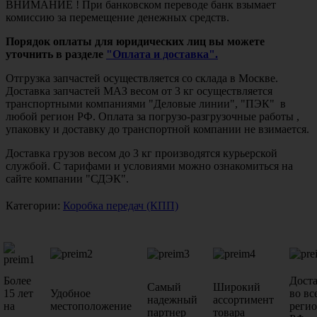
ВНИМАНИЕ ! При банковском переводе банк взымает
комиссию за перемещение денежных средств.
Порядок оплаты для юридических лиц вы можете
уточнить в разделе
"Оплата и доставка".
Отгрузка запчастей осуществляется со склада в Москве.
Доставка запчастей МАЗ весом от 3 кг осуществляется
транспортными компаниями "Деловые линии", "ПЭК" в
любой регион РФ. Оплата за погрузо-разгрузочные работы ,
упаковку и доставку до транспортной компании не взимается.
Доставка грузов весом до 3 кг производятся курьерской
службой. С тарифами и условиями можно ознакомиться на
сайте компании "СДЭК".
Категории:
Коробка передач (КПП)
Более
Дост
Самый
Широкий
15 лет
Удобное
во вс
надежный
ассортимент
на
местоположение
реги
партнер
товара