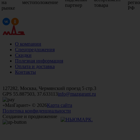
на
местоположение
реги
партнер
товара
рынке
РФ
О компании
Спецпредложения
Скидки
Полезная информация
Оплата и доставка
Контакты
+7 (499)
476-82-09
+7 (495)
740-26-16
+7 (495)
972-32-70
127282, Москва, Чермянский проезд 5 стр.3
GPS 55.887503, 37.633113
info@mazgarant.ru
«МазГарант» © 2026
Карта сайта
Политика конфиденциальности
Создание и продвижение