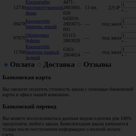
Кронштейн
4471-
12730
противотуманной
2803091-
13 шт.
225 ₽
+
-
фары
020
643019-
Кронштейн
09478
2803071-
—
под заказ
бампера левый
+
-
001
Облицовка
65115-
07870
—
под заказ
буфера
2803020
+
-
Кронштейн
6303-
11768
бампера правый
—
под заказ
2804024
+
-
задний
Оплата
Доставка
Отзывы
Банковская карта
Вы сможете оплатить стоимость заказа с помощью банковской
карты в офисе нашей компании.
Банковский перевод
Вы можете воспользоваться данным видом платежа для 100%
предоплаты любого заказа. Комплектация заказа начинается
только после поступления информации о полной оплате
счета.