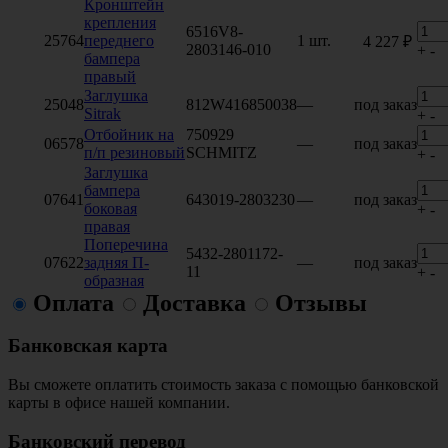
Кронштейн
крепления
6516V8-
25764
переднего
1 шт.
4 227 ₽
2803146-010
+
-
бампера
правый
Заглушка
25048
812W416850038
—
под заказ
Sitrak
+
-
Отбойник на
750929
06578
—
под заказ
п/п резиновый
SCHMITZ
+
-
Заглушка
бампера
07641
643019-2803230
—
под заказ
боковая
+
-
правая
Поперечина
5432-2801172-
07622
задняя П-
—
под заказ
11
+
-
образная
Оплата
Доставка
Отзывы
Банковская карта
Вы сможете оплатить стоимость заказа с помощью банковской
карты в офисе нашей компании.
Банковский перевод