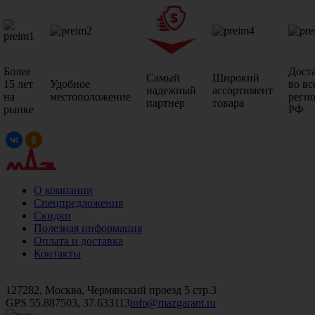
Более
Дост
Самый
Широкий
15 лет
Удобное
во вс
надежный
ассортимент
на
местоположение
реги
партнер
товара
рынке
РФ
О компании
Спецпредложения
Скидки
Полезная информация
Оплата и доставка
Контакты
+7 (499)
476-82-09
+7 (495)
740-26-16
+7 (495)
972-32-70
127282, Москва, Чермянский проезд 5 стр.3
GPS 55.887503, 37.633113
info@mazgarant.ru